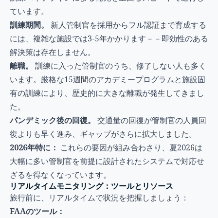
ています。
訓練期間。
新人管制官を採用からフル認証まで育成する
には、複雑な施設では3-5年かかります－－即効性のある
解決策は存在しません。
離職。
訓練に入った管制官のうち、修了しない人も多く
います。厳格な15週間のアカデミープログラムと施設固
有の訓練により、歴史的に大きな離職が発生してきまし
た。
パンデミック後の回復。
交通量の回復が管制官の人員回
復よりも早く進み、ギャップがさらに拡大しました。
2026年特に：
これらの要因が組み合わさり、夏2026は
大幅に多い管制官を前提に設計されたシステムで対応せ
ざるを得なくなっています。
リアルタイムモニタリング：ツールとリソース
旅行前に、リアルタイムで状況を把握しましょう：
FAAのツール：