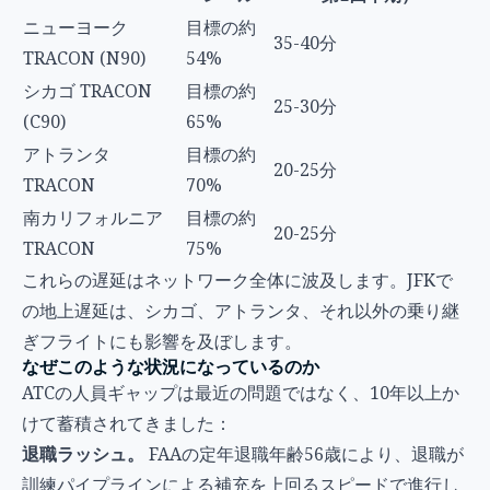
ニューヨーク
目標の約
35-40分
TRACON (N90)
54%
シカゴ TRACON
目標の約
25-30分
(C90)
65%
アトランタ
目標の約
20-25分
TRACON
70%
南カリフォルニア
目標の約
20-25分
TRACON
75%
これらの遅延はネットワーク全体に波及します。JFKで
の地上遅延は、シカゴ、アトランタ、それ以外の乗り継
ぎフライトにも影響を及ぼします。
なぜこのような状況になっているのか
ATCの人員ギャップは最近の問題ではなく、10年以上か
けて蓄積されてきました：
退職ラッシュ。
FAAの定年退職年齢56歳により、退職が
訓練パイプラインによる補充を上回るスピードで進行し