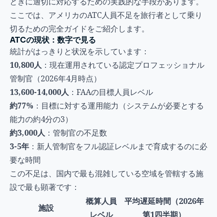
ときに適切に対応するための実践的な手段があります。
ここでは、アメリカのATC人員不足を旅行者として乗り
切るための完全ガイドをご紹介します。
ATCの現状：数字で見る
統計がはっきりと状況を示しています：
10,800人
：現在運用されている認定プロフェッショナル
管制官（2026年4月時点）
13,600-14,000人
：FAAの目標人員レベル
約77%
：目標に対する運用能力（システムが必要とする
能力の約4分の3）
約3,000人
：管制官の不足数
3-5年
：新人管制官をフル認証レベルまで育成するのに必
要な時間
この不足は、国内で最も混雑している空域を管轄する施
設で最も顕著です：
概算人員
平均遅延時間（2026年
施設
レベル
第1四半期）