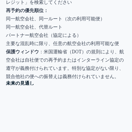
レジット」を検索してください
再予約の優先順位：
同一航空会社、同一ルート（次の利用可能便）
同一航空会社、代替ルート
パートナー航空会社（協定による）
主要な混乱時に限り、任意の航空会社の利用可能な便
保護ウィンドウ
：米国運輸省（DOT）の規則により、航
空会社は自社便での再予約またはインターライン協定の
遵守が義務付けられています。特別な協定がない限り、
競合他社の便への振替えは義務付けられていません。
未来の見通し
すぐに解決策が見つかる見込みはありません：
2026年夏
：遅延を覚悟してください。システムは限界ま
で伸ばされており、2019年なら対処できた天候でも、大
きな混乱に発展する可能性があります。
2027-2028年
：FAAの緊急採用イニシアティブでは約
3,000人の新人管制官の追加を目指していますが、認証に