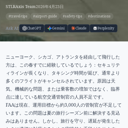
STLRAxis Team
2026年4月23日
#travel-tips
#airport-guide
#safety-tips
#destinations
Ask AI:
ChatGPT
Gemini
Claude
Perplexity
ニューヨーク、シカゴ、アトランタを経由して飛行した
方は、この春すでに経験しているでしょう：セキュリテ
ィラインが長くなり、タキシング時間が延び、通常より
多くのフライトがキャンセルされています。原因は天
気、機械的な問題、または乗客数の増加ではなく、臨界
点に達している航空交通管制官の人員不足です。
FAAは現在、運用目標から約3,000人の管制官が不足して
います。この問題は夏の旅行シーズン前に解決する見込
みはありません。しかし、旅行を守り、遅延が発生した