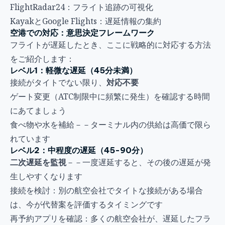
FlightRadar24：フライト追跡の可視化
KayakとGoogle Flights：遅延情報の集約
空港での対応：意思決定フレームワーク
フライトが遅延したとき、ここに戦略的に対応する方法
をご紹介します：
レベル1：軽微な遅延（45分未満）
接続がタイトでない限り、
対応不要
ゲート変更（ATC制限中に頻繁に発生）を確認する時間
にあてましょう
食べ物や水を補給－－ターミナル内の供給は高価で限ら
れています
レベル2：中程度の遅延（45-90分）
二次遅延を監視
－－一度遅延すると、その後の遅延が発
生しやすくなります
接続を検討：別の航空会社でタイトな接続がある場合
は、今が代替案を評価するタイミングです
再予約アプリを確認：多くの航空会社が、遅延したフラ