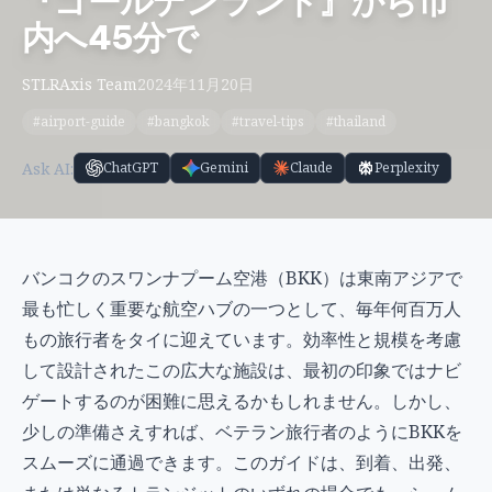
『ゴールデンランド』から市
内へ45分で
STLRAxis Team
2024年11月20日
#airport-guide
#bangkok
#travel-tips
#thailand
Ask AI:
ChatGPT
Gemini
Claude
Perplexity
バンコクのスワンナプーム空港（BKK）は東南アジアで
最も忙しく重要な航空ハブの一つとして、毎年何百万人
もの旅行者をタイに迎えています。効率性と規模を考慮
して設計されたこの広大な施設は、最初の印象ではナビ
ゲートするのが困難に思えるかもしれません。しかし、
少しの準備さえすれば、ベテラン旅行者のようにBKKを
スムーズに通過できます。このガイドは、到着、出発、