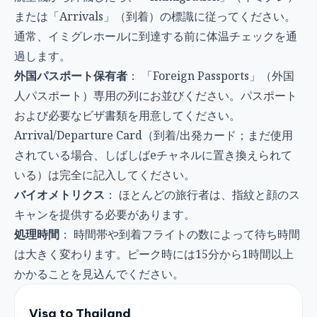
または「Arrivals」（到着）の標識に従ってください。
通常、イミグレホールに到達する前に体温チェックを通
過します。
外国パスポート保有者
： 「Foreign Passports」（外国
人パスポート）専用の列にお並びください。パスポート
および必要なビザ書類を用意してください。
Arrival/Departure Card（到着/出発カード；まだ使用
されている場合、しばしばeチャネルに置き換えられて
いる）は完全に記入してください。
バイオメトリクス
： ほとんどの旅行者は、指紋と顔のス
キャンを提供する必要があります。
処理時間
： 時間帯や到着フライトの数によって待ち時間
は大きく変わります。ピーク時には15分から1時間以上
かかることを見込んでください。
Visa to Thailand