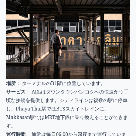
場所
： ターミナルのB1階に位置しています。
サービス
： ARLはダウンタウンバンコクへの快速かつ手
頃な接続を提供します。シティラインは複数の駅に停車
し、Phaya Thai駅ではBTSスカイトレインに、
Makkasan駅ではMRT地下鉄に乗り換えることができま
す。
運行時間
： 通常は毎日06:00から深夜まで運行していま