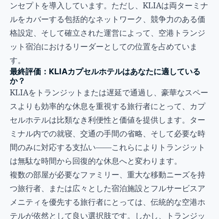
ンセプトを導入しています。ただし、KLIAは両ターミナ
ルをカバーする包括的なネットワーク、競争力のある価
格設定、そして確立された運営によって、空港トランジ
ット宿泊におけるリーダーとしての位置を占めていま
す。
最終評価：KLIAカプセルホテルはあなたに適している
か？
KLIAをトランジットまたは遅延で通過し、豪華なスペー
スよりも効率的な休息を重視する旅行者にとって、カプ
セルホテルは比類なき利便性と価値を提供します。ター
ミナル内での就寝、交通の手間の省略、そして必要な時
間のみに対応する支払い——これらによりトランジット
は無駄な時間から回復的な休息へと変わります。
複数の部屋が必要なファミリー、重大な移動ニーズを持
つ旅行者、または広々とした宿泊施設とフルサービスア
メニティを優先する旅行者にとっては、伝統的な空港ホ
テルが依然として良い選択肢です。しかし、トランジッ