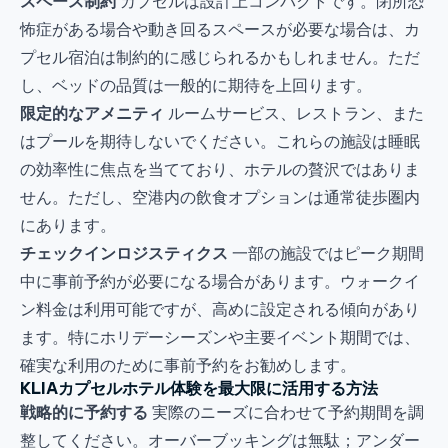
スペース制約
カプセルは設計上コンパクトです。閉所恐
怖症がある場合や動き回るスペースが必要な場合は、カ
プセル宿泊は制約的に感じられるかもしれません。ただ
し、ベッドの品質は一般的に期待を上回ります。
限定的なアメニティ
ルームサービス、レストラン、また
はプールを期待しないでください。これらの施設は睡眠
の効率性に焦点を当てており、ホテルの贅沢ではありま
せん。ただし、空港内の飲食オプションは通常徒歩圏内
にあります。
チェックインロジスティクス
一部の施設ではピーク期間
中に事前予約が必要になる場合があります。ウォークイ
ン料金は利用可能ですが、高めに設定される傾向があり
ます。特にホリデーシーズンや主要イベント期間では、
確実な利用のために事前予約をお勧めします。
KLIAカプセルホテル体験を最大限に活用する方法
戦略的に予約する
実際のニーズに合わせて予約期間を調
整してください。オーバーブッキングは無駄；アンダー