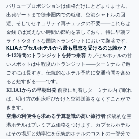
バリュープロポジションは価格だけにとどまりません。
出発ゲートまで徒歩圏内での就寝、空港シャトルの回
避、そしてセキュリティ再チェックの不要——これらは
金銭では買えない時間の節約を表しており、特に早朝フ
ライトやタイトな国際トランジットにおいて顕著です。
KLIAカプセルホテルから最も恩恵を受けるのは誰か？
4-12時間のトランジットを持つ乗客
カプセルホテルの甘
いスポットは中程度のトランジット——ターミナルで過
ごすには長すぎ、伝統的なホテル予約に交通時間を含め
ると短すぎる——です。
KLIA1からの早朝出発
前夜に到着しターミナル内で眠れ
ば、明け方の起床呼びかけと空港送迎をなくすことがで
きます。
空港の利便性を求める予算意識の高い旅行者
伝統的な空
港ホテルはプレミアム価格をつけます。カプセルホテル
はその場所と効率性を伝統的ホテルのコストの一部分で