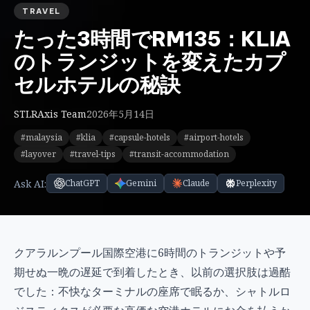
TRAVEL
たった3時間でRM135：KLIA
のトランジットを変えたカプ
セルホテルの秘訣
STLRAxis Team
2026年5月14日
#malaysia
#klia
#capsule-hotels
#airport-hotels
#layover
#travel-tips
#transit-accommodation
Ask AI:
ChatGPT
Gemini
Claude
Perplexity
クアラルンプール国際空港に6時間のトランジットや予
期せぬ一晩の遅延で到着したとき、以前の選択肢は過酷
でした：不快なターミナルの座席で眠るか、シャトルロ