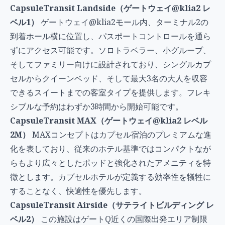
CapsuleTransit Landside（ゲートウェイ@klia2 レ
ベル1）
ゲートウェイ@klia2モール内、ターミナル2の
到着ホール横に位置し、パスポートコントロールを通ら
ずにアクセス可能です。ソロトラベラー、小グループ、
そしてファミリー向けに設計されており、シングルカプ
セルからクイーンベッド、そして最大3名の大人を収容
できるスイートまでの客室タイプを提供します。フレキ
シブルな予約はわずか3時間から開始可能です。
CapsuleTransit MAX（ゲートウェイ@klia2 レベル
2M）
MAXコンセプトはカプセル宿泊のプレミアムな進
化を表しており、従来のホテル基準ではコンパクトなが
らもより広々としたポッドと強化されたアメニティを特
徴とします。カプセルホテルが定義する効率性を犠牲に
することなく、快適性を優先します。
CapsuleTransit Airside（サテライトビルディング レ
ベル2）
この施設はゲートQ近くの国際出発エリア制限