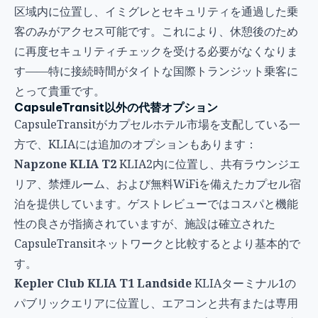
区域内に位置し、イミグレとセキュリティを通過した乗
客のみがアクセス可能です。これにより、休憩後のため
に再度セキュリティチェックを受ける必要がなくなりま
す——特に接続時間がタイトな国際トランジット乗客に
とって貴重です。
CapsuleTransit以外の代替オプション
CapsuleTransitがカプセルホテル市場を支配している一
方で、KLIAには追加のオプションもあります：
Napzone KLIA T2
KLIA2内に位置し、共有ラウンジエ
リア、禁煙ルーム、および無料WiFiを備えたカプセル宿
泊を提供しています。ゲストレビューではコスパと機能
性の良さが指摘されていますが、施設は確立された
CapsuleTransitネットワークと比較するとより基本的で
す。
Kepler Club KLIA T1 Landside
KLIAターミナル1の
パブリックエリアに位置し、エアコンと共有または専用