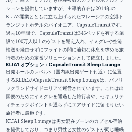
ル）。両ターミナルとも現在複数のカプセルホテルオプ
ションを提供していますが、主導的存在は2014年の
KLIA2開業とともに立ち上げられたマレーシアの空港ト
ランジットホテルのパイオニア、CapsuleTransitです。
過去10年間で、CapsuleTransitは345ベッドを有する施
設で100万人以上のゲストを迎え入れ、イミグレや空港
輸送を経由せずにフライトの間に適切な休息を求める旅
行者のための定番ソリューションとして確立しました。
KLIA1 オプション：CapsuleTransit Sleep Lounge
出発ホールのレベル5（国内線出発ゲート付近）に位置
するKLIA1のCapsuleTransit Sleep Loungeは、パブリ
ックランドサイドエリアで運営されています。これは出
国便のためにイミグレを通過した旅行者や、セキュリテ
ィチェックポイントを通らずにエアサイドに留まりたい
旅行者に最適です。
KLIA1 Sleep Loungeは男女混在ゾーンのカプセル宿泊
を提供しており、つまり男性と女性のゲストが同じ睡眠