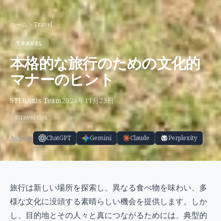
ホーム
Travel
TRAVEL
本格的な旅行のための文化的
マナーのヒント
STLRAxis Team
2024年11月23日
#travel-tips
Ask AI:
ChatGPT
Gemini
Claude
Perplexity
旅行は新しい場所を探索し、異なる食べ物を味わい、多
様な文化に没頭する素晴らしい機会を提供します。しか
し、目的地とその人々と真につながるためには、典型的