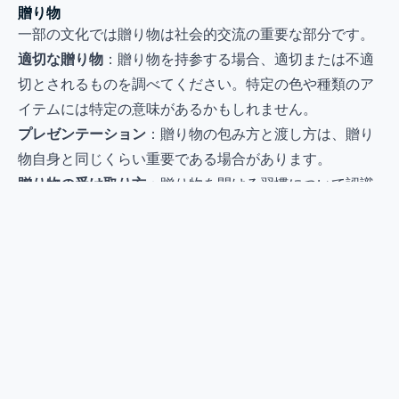
贈り物
一部の文化では贈り物は社会的交流の重要な部分です。
適切な贈り物
：贈り物を持参する場合、適切または不適
切とされるものを調べてください。特定の色や種類のア
イテムには特定の意味があるかもしれません。
プレゼンテーション
：贈り物の包み方と渡し方は、贈り
物自身と同じくらい重要である場合があります。
贈り物の受け取り方
：贈り物を開ける習慣について認識
してください。一部の文化ではすぐに開けるのが礼儀正
しいですが、他の文化では贈り手の前で開けるのは無礼
と見なされます。
これらの文化的マナーのヒントを受け入れることで、あ
なたは単によりスムーズで敬意を払った旅行を確保する
だけでなく、真のつながりと本物の旅行体験への道を開
くことができます。