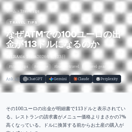
ホーム
Travel Tips
TRAVEL TIPS
なぜATMでの100ユーロの出
金が113ドルになるのか
STLRAxis Team
2026年4月23日
#travel-tips
#europe
#budget-travel
#travel-gear
Ask AI:
ChatGPT
Gemini
Claude
Perplexity
その100ユーロの出金が明細書で113ドルと表示されてい
る。レストランの請求書がメニュー価格よりまさかの7%
高くなっている。ドルに換算する前からお土産の購入が