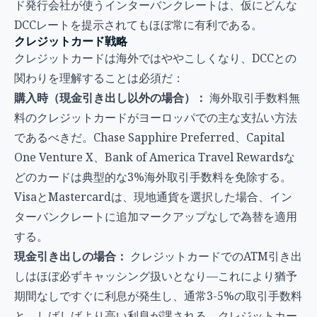
ド発行会社が使うインターバンクレートは、仮にどんな
DCCレートを提示されてもほぼ常に有利である。
クレジットカード戦略
クレジットカードは海外ではややこしくなり、DCCとの
関わりを理解することは必須だ：
購入時（現金引き出し以外の場合）：
海外取引手数料無
料のクレジットカードがヨーロッパでの主な支払い方法
であるべきだ。Chase Sapphire Preferred、Capital
One Venture X、Bank of America Travel Rewardsな
どのカードは典型的な3%海外取引手数料を免除する。
VisaとMastercardは、現地通貨を選択した場合、イン
ターバンクレートに追加マークアップなしで為替を適用
する。
現金引き出しの場合：
クレジットカードでのATM引き出
しはほぼ必ずキャッシング扱いとなり—これにより猶予
期間なしですぐに利息が発生し、通常3-5%の取引手数料
と、しばしばより高い利息が課される。クレジットカー