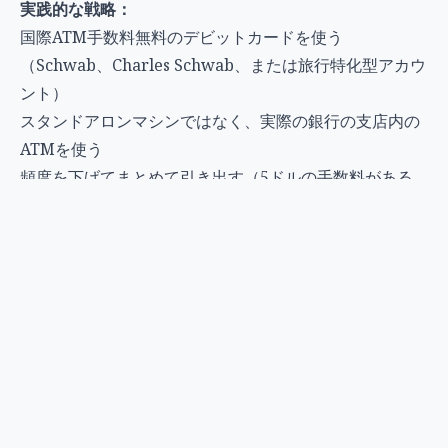
実践的な戦略：
国際ATM手数料無料のデビットカードを使う
（Schwab、Charles Schwab、または旅行特化型アカウ
ント）
スタンドアロンマシンではなく、実際の銀行の支店内の
ATMを使う
頻度を下げてまとめて引き出す（5ドルの手数料がある
場合、400ドルの引き出しでは1.25%、50ドルの引き出
しでは同じ5ドルの手数料で10%になる）
DCCを促されたら必ず断る
毎日の現金必要額を把握し、それに応じて引き出す
すでにDCCの被害に遭ってしまった場合の対処法
この記事を読んでいて、過去の取引でDCCに引っかかっ
たことに気づいたら、以下のことができる：
明細書を確認する。
為替レートを考慮すると予想より高
いドル表示の取引を探す。