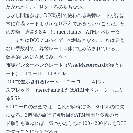
かがわかり、心算をする必要もない。
しかし問題点は、DCC取引で使われる為替レートがほぼ
常に市場レートよりかなり不利であるということだ。そ
の差額—通常3-8%—は merchants、ATMオペレータ
ー、またはDCCプロバイダーの利益となる。これは見え
ない手数料で、為替レート自体に組み込まれている。
数学的に内訳を見てみよう：
市場インターバンクレート
（Visa/Mastercardが使うレ
ート）：1ユーロ = 1.08ドル
DCCで提示されるレート
：1ユーロ = 1.14ドル
スプレッド
： merchantsまたはATMオペレーターに入
る5.5%
500ユーロの出金では、これが瞬時に28～30ドルの損失
になる。2週間の旅行で複数回のATM利用と多数のカー
ド取引を重ねれば、気づかぬうちに100～200ドルもDCC
で失うことになるだろう。