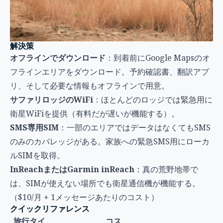
解決策
オフラインでダウンロード
：到着前にGoogle Mapsのオ
フラインエリアをダウンロード。予約確認書、翻訳アプ
リ、そして必要な情報もオフラインで用意。
サファリロッジのWiFi
：ほとんどのロッジでは緊急用に
衛星WiFiを提供（有料だが遅いが機能する）。
SMS専用SIM
：一部のエリアではデータはなくてもSMS
のみのカバレッジがある。家族への緊急SMS用にローカ
ルSIMを取得。
InReachまたはGarmin inReach
：真の荒野地帯で
は、SIMが使えない場所でも衛星通信機が機能する。
（$10/月 + 1メッセージあたりのコスト）
クイックリファレンス
旅行タイ
コス