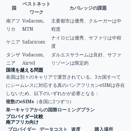
ベストネット
国
カバレッジの課題
ワーク
南アフ
Vodacom,
主要都市は優秀、クルーガーは中
リカ
MTN
程度
ナイロビは優秀、サファリは中程
ケニア
Safaricom
度
タンザ
Vodacom,
ダルエスサラームは良好、サファ
ニア
Airtel
リゾーンは限定的
国境を越える問題
各国は別々のキャリアで運営されている。3カ国すべて
にシームレスに対応する真のパンアフリカンeSIMは存在
しないため、以下のいずれかが必要となる：
複数のeSIMs
（各国に1つずつ）
単一キャリアからの国際ローミングプラン
プロバイダー比較
南アフリカ向け
プロバイダー
データコスト
速度
購入場所