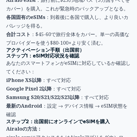
Airalo eSIM
：旅行前に$25の地域パス（3カ国すべてを
カバー）を購入。これが緊急時のバックアップとなる。
各国固有のeSIMs
：到着後に各国で購入し、より良いカ
バレッジを得る。
合計コスト
：$45-60で旅行全体をカバー。単一の高価な
プロバイダーを使う$80-100+より安く済む。
アクティベーション手順（出国前）
ステップ1：eSIM対応状況を確認
あなたのスマートフォンがeSIMに対応しているか確認し
てください：
iPhone XS以降
：すべて対応
Google Pixel 2以降
：すべて対応
Samsung S20/S21/S22/S23以降
：すべて対応
最新のAndroid
：設定 → デバイス情報 → eSIM状態を
確認
ステップ2：出国前にオンラインでeSIMを購入
Airaloの方法：