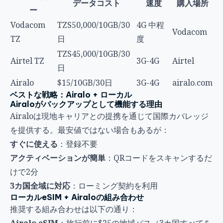
データコスト
速度
購入場所
ー
Vodacom
TZS50,000/10GB/30
4G 中程
Vodacom
TZ
日
度
TZS45,000/10GB/30
Airtel TZ
3G-4G
Airtel
日
Airalo
$15/10GB/30日
3G-4G
airalo.com
ベストな戦略：Airalo + ローカル
Airaloがバックアップとして機能する理由
Airaloは現地キャリアとの提携を通じて国際カバレッジ
を提供する。最安値ではない場合もあるが：
すぐに使える
：登録不要
アクティベーションが簡単
：QRコードをスキャンするだ
けで2分
3カ国全域に対応
：ローミング契約を利用
ローカルeSIM + Airaloの組み合わせ
推奨する組み合わせは以下の通り：