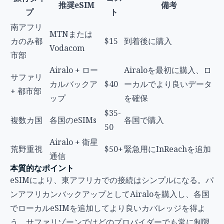
推奨eSIM
備考
プ
ト
南アフリ
MTNまたは
カのみ都
$15
到着後に購入
Vodacom
市部
Airalo + ロー
Airaloを最初に購入、ロ
サファリ
カルバックア
$40
ーカルでより良いデータ
+ 都市部
ップ
を確保
$35-
複数カ国
各国のeSIMs
各国で購入
50
Airalo + 衛星
荒野重視
$50+
緊急用にInReachを追加
通信
本質的なポイント
eSIMにより、東アフリカでの接続はシンプルになる。パ
ンアフリカンバックアップとしてAiraloを購入し、各国
でローカルeSIMを追加してより良いカバレッジを得よ
う。サファリゾーンではどのプロバイダーでも常に制限