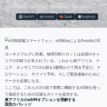
#south-africa
#travel-gear
#travel-tips
#adventures
Ask AI:
ChatGPT
Gemini
Claude
Perplexity
ヨハネスブルグに到着。物理SIMスロットは自国のキャ
リアのSIMで占有されている。これから南アフリカ、ケ
ニア、タンザニアの3カ国を3週間かけて周る予定だ。ナ
ビゲーション、サファリ予約、そして緊急連絡のために
データが必要になる。
ここでは、これらの3カ国で実際に機能するeSIMを使っ
て接続するための正確なガイドを提供する。
東アフリカのeSIMオプションを理解する
国別カバレッジ