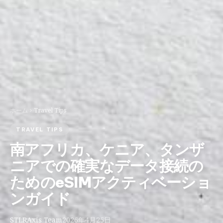
ホーム
Travel Tips
TRAVEL TIPS
南アフリカ、ケニア、タンザ
ニアでの確実なデータ接続の
ためのeSIMアクティベーショ
ンガイド
STLRAxis Team
2026年4月25日