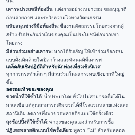
นั้น:
เคารพประเพณีท้องถิ่น
: แต่งกายอย่างเหมาะสม ขออนุญาติ
ก่อนถ่ายภาพ และระวังความไวทางวัฒนธรรม
สนับสนุนช่างฝีมือท้องถิ่น
: ซื้องานหัตถกรรมโดยตรงจากผู้
สร้าง รับประกันว่าเงินของคุณเป็นประโยชน์ต่อพวกเขา
โดยตรง
มีส่วนร่วมอย่างเคารพ
: หากได้รับเชิญ ให้เข้าร่วมกิจกรรม
แบบดั้งเดิมด้วยใจเปิดกว้างและทัศนคติที่เคารพ
เคล็ดลับเชิงปฏิบัติสำหรับนักท่องเที่ยวเชิงนิเวศ
ทุกการกระทำเล็ก ๆ มีส่วนร่วมในผลกระทบเชิงบวกที่ใหญ่
ขึ้น
ลดรอยเท้าขยะของคุณ
ขวดน้ำที่ใช้ซ้ำได้
: น้ำประปาโดยทั่วไปไม่สามารถดื่มได้ใน
มาเลเซีย แต่คุณสามารถเติมขวดได้ที่โรงแรมหลายแห่งและ
สถานีเติม ลดการพึ่งพาขวดพลาสติกแบบใช้ครั้งเดียว
ถุงช้อปปิ้งที่ใช้ซ้ำได้
: พกถุงของคุณเองสำหรับการซื้อ
ปฏิเสธพลาสติกแบบใช้ครั้งเดียว
: พูดว่า “ไม่” สำหรับหลอด