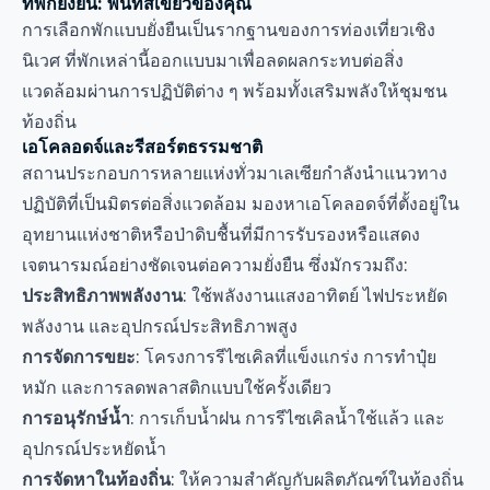
ที่พักยั่งยืน: พื้นที่สีเขียวของคุณ
การเลือกพักแบบยั่งยืนเป็นรากฐานของการท่องเที่ยวเชิง
นิเวศ ที่พักเหล่านี้ออกแบบมาเพื่อลดผลกระทบต่อสิ่ง
แวดล้อมผ่านการปฏิบัติต่าง ๆ พร้อมทั้งเสริมพลังให้ชุมชน
ท้องถิ่น
เอโคลอดจ์และรีสอร์ตธรรมชาติ
สถานประกอบการหลายแห่งทั่วมาเลเซียกำลังนำแนวทาง
ปฏิบัติที่เป็นมิตรต่อสิ่งแวดล้อม มองหาเอโคลอดจ์ที่ตั้งอยู่ใน
อุทยานแห่งชาติหรือป่าดิบชื้นที่มีการรับรองหรือแสดง
เจตนารมณ์อย่างชัดเจนต่อความยั่งยืน ซึ่งมักรวมถึง:
ประสิทธิภาพพลังงาน
: ใช้พลังงานแสงอาทิตย์ ไฟประหยัด
พลังงาน และอุปกรณ์ประสิทธิภาพสูง
การจัดการขยะ
: โครงการรีไซเคิลที่แข็งแกร่ง การทำปุ๋ย
หมัก และการลดพลาสติกแบบใช้ครั้งเดียว
การอนุรักษ์น้ำ
: การเก็บน้ำฝน การรีไซเคิลน้ำใช้แล้ว และ
อุปกรณ์ประหยัดน้ำ
การจัดหาในท้องถิ่น
: ให้ความสำคัญกับผลิตภัณฑ์ในท้องถิ่น