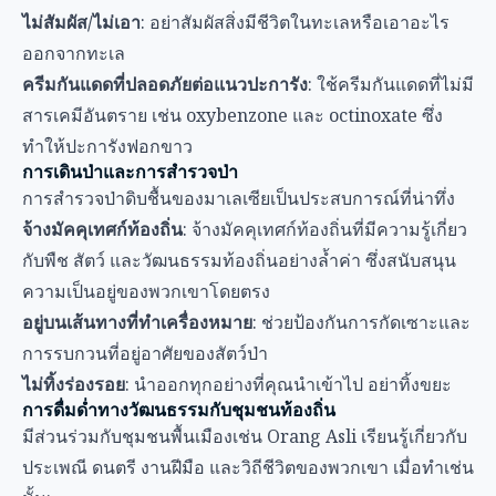
ไม่สัมผัส/ไม่เอา
: อย่าสัมผัสสิ่งมีชีวิตในทะเลหรือเอาอะไร
ออกจากทะเล
ครีมกันแดดที่ปลอดภัยต่อแนวปะการัง
: ใช้ครีมกันแดดที่ไม่มี
สารเคมีอันตราย เช่น oxybenzone และ octinoxate ซึ่ง
ทำให้ปะการังฟอกขาว
การเดินป่าและการสำรวจป่า
การสำรวจป่าดิบชื้นของมาเลเซียเป็นประสบการณ์ที่น่าทึ่ง
จ้างมัคคุเทศก์ท้องถิ่น
: จ้างมัคคุเทศก์ท้องถิ่นที่มีความรู้เกี่ยว
กับพืช สัตว์ และวัฒนธรรมท้องถิ่นอย่างล้ำค่า ซึ่งสนับสนุน
ความเป็นอยู่ของพวกเขาโดยตรง
อยู่บนเส้นทางที่ทำเครื่องหมาย
: ช่วยป้องกันการกัดเซาะและ
การรบกวนที่อยู่อาศัยของสัตว์ป่า
ไม่ทิ้งร่องรอย
: นำออกทุกอย่างที่คุณนำเข้าไป อย่าทิ้งขยะ
การดื่มด่ำทางวัฒนธรรมกับชุมชนท้องถิ่น
มีส่วนร่วมกับชุมชนพื้นเมืองเช่น Orang Asli เรียนรู้เกี่ยวกับ
ประเพณี ดนตรี งานฝีมือ และวิถีชีวิตของพวกเขา เมื่อทำเช่น