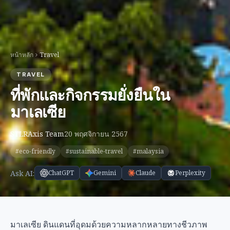
หน้าหลัก
Travel
TRAVEL
ที่พักและกิจกรรมยั่งยืนใน
มาเลเซีย
STLRAxis Team
20 พฤศจิกายน 2567
#eco-friendly
#sustainable-travel
#malaysia
Ask AI:
ChatGPT
Gemini
Claude
Perplexity
มาเลเซีย ดินแดนที่อุดมด้วยความหลากหลายทางชีวภาพ