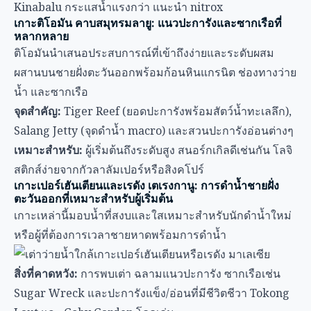
Kinabalu กระแสน้ำแรงกว่า แนะนำ nitrox
เกาะติโอมัน คาบสมุทรมลายู: แนวปะการังและซากเรือที่
หลากหลาย
ติโอมันนำเสนอประสบการณ์ที่เข้าถึงง่ายและระดับผสม
ผสานบนชายฝั่งตะวันออกพร้อมก้อนหินแกรนิต ช่องทางว่าย
น้ำ และซากเรือ
จุดสำคัญ:
Tiger Reef (ยอดปะการังพร้อมสัตว์น้ำทะเลลึก),
Salang Jetty (จุดดำน้ำ macro) และสวนปะการังอ่อนต่างๆ
เหมาะสำหรับ:
ผู้เริ่มต้นถึงระดับสูง สนอร์กเกิลดีเช่นกัน โลจิ
สติกส์ง่ายจากกัวลาลัมเปอร์หรือสิงคโปร์
เกาะเปอร์เฮันเตียนและเรดัง เตเรงกานู: การดำน้ำชายฝั่ง
ตะวันออกที่เหมาะสำหรับผู้เริ่มต้น
เกาะเหล่านี้มอบน้ำที่สงบและใสเหมาะสำหรับนักดำน้ำใหม่
หรือผู้ที่ต้องการเวลาชายหาดพร้อมการดำน้ำ
สิ่งที่คาดหวัง:
การพบเต่า ฉลามแนวปะการัง ซากเรือเช่น
Sugar Wreck และปะการังแข็ง/อ่อนที่มีชีวิตชีวา Tokong