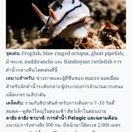
จุดเด่น:
Frogfish, blue-ringed octopus, ghost pipefish,
ม้าทะเล, nudibranchs และ flamboyant cuttlefish การ
ดำน้ำกลางคืนโดดเด่นที่นี่
เหมาะสำหรับ:
ช่างภาพและผู้ที่ชื่นชอบ macro ยอดเยี่ยม
สำหรับนักดำน้ำระดับกลาง ผู้ประกอบการจำนวนมากเสนอ
แพ็คเกจรวมสิปาดัน
เคล็ดลับ:
รวมกับสิปาดันสำหรับการเดินทาง 7–10 วันที่
สมดุล—ดูสัตว์ใหญ่ในตอนเช้า สัตว์เล็กในตอนบ่าย
ลายัง ลายัง ซาบาห์: การดำน้ำ Pelagic และฉลามค้อน
แนวปะการังห่างฝั่ง 300 กม. มีหน้าผาใต้ทะเล 2,000 เมตร