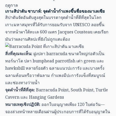
ฤดูกาล
เกาะสิปาดัน ซาบาห์: จุดดำน้ำกำแพงขึ้นชื่อของมาเลเซีย
สิปาดันจัดอันดับสูงสุดในบรรดาจุดดำน้ำที่ดีที่สุดในโลก
เกาะมหาสมุทรที่ได้รับการยอมรับจาก UNESCO ลอยขึ้น
จากหน้าผาใต้ทะเล 600 เมตร Jacques Cousteau เคยเรียก
มันว่าผลงานศิลปะที่ยังไม่ถูกแตะต้อง
สิ่งที่คุณจะเห็น:
ฝูงปลา barracuda ขนาดใหญ่ก่อตัวเป็น
ทอร์นาโด ปลา bumphead parrotfish เต่า green และ
hawksbill หลายร้อยตัว ฉลามแนวปะการัง และบางครั้ง
ฉลามค้อนหรือวาฬฉลาม กำแพงมีปะการังแข็งที่สมบูรณ์
และช่องทางว่ายน้ำ
จุดดำน้ำที่ดีที่สุด:
Barracuda Point, South Point, Turtle
Cavern และ Hanging Gardens
หมายเหตุเชิงปฏิบัติ:
ออกใบอนุญาตเพียง 120 ใบต่อวัน—
จองล่วงหน้าหลายเดือนผ่านผู้ประกอบการที่ได้รับอนุญาตใน