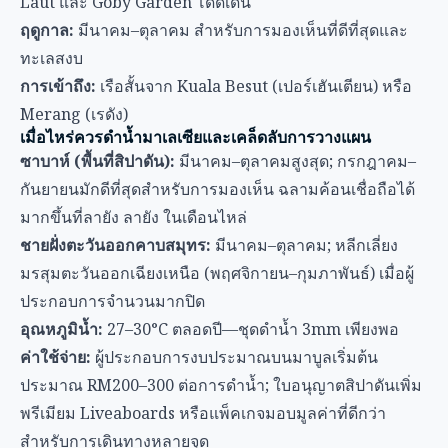
Laut และ Goby Garden โดดเด่น
ฤดูกาล:
มีนาคม–ตุลาคม สำหรับการมองเห็นที่ดีที่สุดและ
ทะเลสงบ
การเข้าถึง:
เรือสั้นจาก Kuala Besut (เปอร์เฮันเตียน) หรือ
Merang (เรดัง)
เมื่อไหร่ควรดำน้ำมาเลเซียและเคล็ดลับการวางแผน
ซาบาห์ (พื้นที่สิปาดัน):
มีนาคม–ตุลาคมสูงสุด; กรกฎาคม–
กันยายนมักดีที่สุดสำหรับการมองเห็น ฉลามค้อนเชื่อถือได้
มากขึ้นที่ลายัง ลายัง ในเดือนไหล่
ชายฝั่งตะวันออกคาบสมุทร:
มีนาคม–ตุลาคม; หลีกเลี่ยง
มรสุมตะวันออกเฉียงเหนือ (พฤศจิกายน–กุมภาพันธ์) เมื่อผู้
ประกอบการจำนวนมากปิด
อุณหภูมิน้ำ:
27–30°C ตลอดปี—ชุดดำน้ำ 3mm เพียงพอ
ค่าใช้จ่าย:
ผู้ประกอบการงบประมาณบนมาบูลเริ่มต้น
ประมาณ RM200–300 ต่อการดำน้ำ; ใบอนุญาตสิปาดันเพิ่ม
พรีเมียม Liveaboards หรือแพ็คเกจมอบมูลค่าที่ดีกว่า
สำหรับการเดินทางหลายจุด