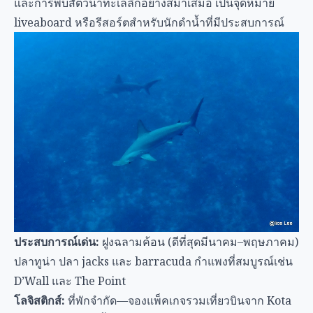
และการพบสัตว์น้ำทะเลลึกอย่างสม่ำเสมอ เป็นจุดหมาย
liveaboard หรือรีสอร์ตสำหรับนักดำน้ำที่มีประสบการณ์
ประสบการณ์เด่น:
ฝูงฉลามค้อน (ดีที่สุดมีนาคม–พฤษภาคม)
ปลาทูน่า ปลา jacks และ barracuda กำแพงที่สมบูรณ์เช่น
D’Wall และ The Point
โลจิสติกส์:
ที่พักจำกัด—จองแพ็คเกจรวมเที่ยวบินจาก Kota