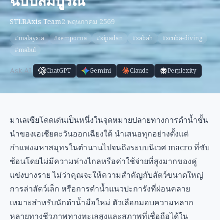
ฉบับสมบูรณ์
STLRAxis Team
2 พฤษภาคม 2569
#malaysia
#semporna
#sipadan
#sabah
#scuba-diving
#mabul
Ask AI:
ChatGPT
Gemini
Claude
Perplexity
มาเลเซียโดดเด่นเป็นหนึ่งในจุดหมายปลายทางการดำน้ำชั้น
นำของเอเชียตะวันออกเฉียงใต้ นำเสนอทุกอย่างตั้งแต่
กำแพงมหาสมุทรในตำนานไปจนถึงระบบนิเวศ macro ที่ซับ
ซ้อนโดยไม่มีความห่างไกลหรือค่าใช้จ่ายที่สูงมากของคู่
แข่งบางราย ไม่ว่าคุณจะให้ความสำคัญกับสัตว์ขนาดใหญ่
การล่าสัตว์เล็ก หรือการดำน้ำแนวปะการังที่ผ่อนคลาย
เหมาะสำหรับนักดำน้ำมือใหม่ ตัวเลือกมอบความหลาก
หลายทางชีวภาพทางทะเลสูงและสภาพที่เชื่อถือได้ใน