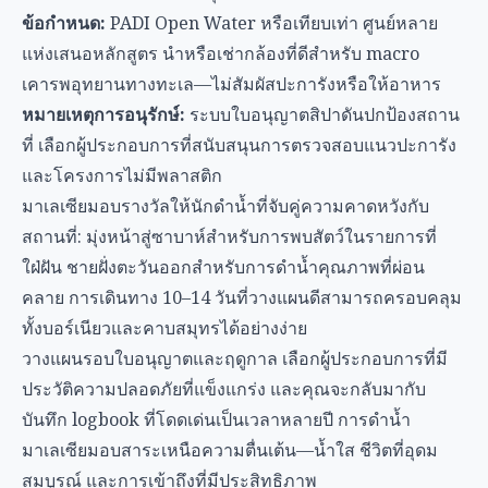
ข้อกำหนด:
PADI Open Water หรือเทียบเท่า ศูนย์หลาย
แห่งเสนอหลักสูตร นำหรือเช่ากล้องที่ดีสำหรับ macro
เคารพอุทยานทางทะเล—ไม่สัมผัสปะการังหรือให้อาหาร
หมายเหตุการอนุรักษ์:
ระบบใบอนุญาตสิปาดันปกป้องสถาน
ที่ เลือกผู้ประกอบการที่สนับสนุนการตรวจสอบแนวปะการัง
และโครงการไม่มีพลาสติก
มาเลเซียมอบรางวัลให้นักดำน้ำที่จับคู่ความคาดหวังกับ
สถานที่: มุ่งหน้าสู่ซาบาห์สำหรับการพบสัตว์ในรายการที่
ใฝ่ฝัน ชายฝั่งตะวันออกสำหรับการดำน้ำคุณภาพที่ผ่อน
คลาย การเดินทาง 10–14 วันที่วางแผนดีสามารถครอบคลุม
ทั้งบอร์เนียวและคาบสมุทรได้อย่างง่าย
วางแผนรอบใบอนุญาตและฤดูกาล เลือกผู้ประกอบการที่มี
ประวัติความปลอดภัยที่แข็งแกร่ง และคุณจะกลับมากับ
บันทึก logbook ที่โดดเด่นเป็นเวลาหลายปี การดำน้ำ
มาเลเซียมอบสาระเหนือความตื่นเต้น—น้ำใส ชีวิตที่อุดม
สมบูรณ์ และการเข้าถึงที่มีประสิทธิภาพ