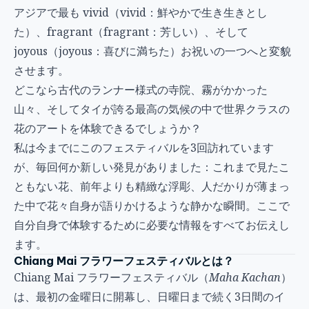
アジアで最も vivid（vivid：鮮やかで生き生きとし
た）、fragrant（fragrant：芳しい）、そして
joyous（joyous：喜びに満ちた）お祝いの一つへと変貌
させます。
どこなら古代のランナー様式の寺院、霧がかかった
山々、そしてタイが誇る最高の気候の中で世界クラスの
花のアートを体験できるでしょうか？
私は今までにこのフェスティバルを3回訪れています
が、毎回何か新しい発見がありました：これまで見たこ
ともない花、前年よりも精緻な浮彫、人だかりが薄まっ
た中で花々自身が語りかけるような静かな瞬間。ここで
自分自身で体験するために必要な情報をすべてお伝えし
ます。
Chiang Mai フラワーフェスティバルとは？
Chiang Mai フラワーフェスティバル（
Maha Kachan
）
は、最初の金曜日に開幕し、日曜日まで続く3日間のイ