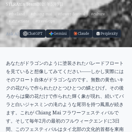
STLRAxis Team
2026年5月3日
#thailand
#chiang-mai
#flower-festival
#culture
#attractions
#travel-tips
Ask AI:
ChatGPT
Gemini
Claude
Perplexity
あなたがドラゴンのように塗装されたパレードフロート
を見ていると想像してみてください——しかし実際には
そのフロート自体がドラゴンなのです。無数の黄色いキ
クの花びらで作られたひとつひとつの鱗とひげ。その後
ろからは蘭の花だけで作られた輝く象が現れ、続いてバ
ラと白いジャスミンの滝のような尾羽を持つ鳳凰が続き
ます。これが Chiang Mai フラワーフェスティバルで
す。そして毎年2月の最初のフルウィークエンドに3日
間、このフェスティバルはタイ北部の文化的首都を東南