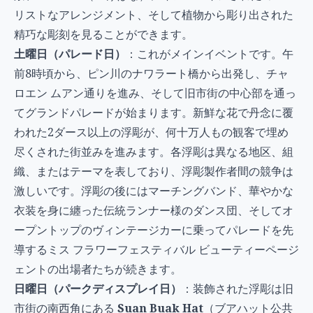
リストなアレンジメント、そして植物から彫り出された
精巧な彫刻を見ることができます。
土曜日（パレード日）
：これがメインイベントです。午
前8時頃から、ピン川のナワラート橋から出発し、チャ
ロエン ムアン通りを進み、そして旧市街の中心部を通っ
てグランドパレードが始まります。新鮮な花で丹念に覆
われた2ダース以上の浮彫が、何十万人もの観客で埋め
尽くされた街並みを進みます。各浮彫は異なる地区、組
織、またはテーマを表しており、浮彫製作者間の競争は
激しいです。浮彫の後にはマーチングバンド、華やかな
衣装を身に纏った伝統ランナー様のダンス団、そしてオ
ープントップのヴィンテージカーに乗ってパレードを先
導するミス フラワーフェスティバル ビューティーページ
ェントの出場者たちが続きます。
日曜日（パークディスプレイ日）
：装飾された浮彫は旧
市街の南西角にある
Suan Buak Hat
（ブアハット公共