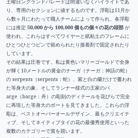
土曜日ングランドパレードは間違いなくハイライトであ
り、専用のセクションに値するものです。浮彫は11月か
ら数ヶ月にわたって職人チームによって作られ、各浮彫
には推定
50,000 から 100,000 個もの個々の花の頭部
が
使われ、これらはすべてワイヤーと紙粘土のフレームに
ひとつひとつピンで留められたり接着剤で固定されたり
しています。
その結果は圧巻です。私は黄色いマリーゴールドで全身
が輝く10メートルの黄金のナーガ（ナーガ：神話の蛇）
の serpents（serpents：蛇）、紫と白の蘭だけで覆われ
た等身大の象、そしてランナー様式の王家のバ
arge（barge：舟）の彫刻のディテールを花びらで完全
に再現した等身大のボートを見てきました。これらの浮
彫は、ベストオーバーオールデザイン、最もクリエイテ
ィブ、そしてネイティブタイの花の最優秀使用といった
複数のカテゴリーで賞を競います。