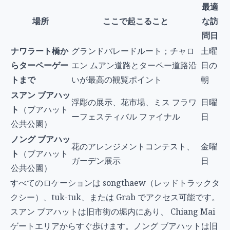
最適
場所
ここで起こること
な訪
問日
ナワラート橋か
グランドパレードルート；チャロ
土曜
らターペーゲー
エン ムアン道路とターペー道路沿
日の
トまで
いが最高の観覧ポイント
朝
スアン ブアハッ
浮彫の展示、花市場、ミス フラワ
日曜
ト
（ブアハット
ーフェスティバル ファイナル
日
公共公園）
ノング ブアハッ
花のアレンジメントコンテスト、
金曜
ト
（ブアハット
ガーデン展示
日
公共公園）
すべてのロケーションは songthaew（レッドトラックタ
クシー）、tuk-tuk、または Grab でアクセス可能です。
スアン ブアハットは旧市街の堀内にあり、 Chiang Mai
ゲートエリアからすぐ歩けます。ノング ブアハットは旧