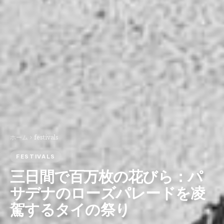
ホーム
festivals
FESTIVALS
三日間で百万枚の花びら：パ
サデナのローズパレードを凌
駕するタイの祭り