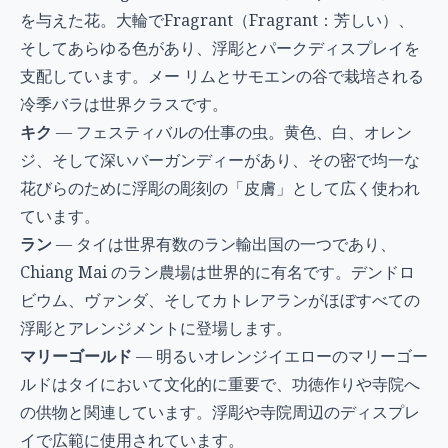
を与えた花。大輪でFragrant（Fragrant：芳しい）、
そしてあらゆる色があり、浮彫とパークディスプレイを
支配しています。メー リムとサモエンの谷で栽培される
冷季バラは世界クラスです。
キク
— フェスティバルの仕事の虫。黄色、白、オレン
ジ、そして深いバーガンディーがあり、その密で均一な
花びらのために浮彫の彫刻の「皮膚」として広く使われ
ています。
ラン
— タイは世界有数のラン輸出国の一つであり、
Chiang Mai のラン農場は世界的に有名です。デンドロ
ビウム、ヴァンダ、そしてカトレアランがほぼすべての
浮彫とアレンジメントに登場します。
マリーゴールド
— 明るいオレンジイエローのマリーゴー
ルドはタイにおいて文化的に重要で、功徳作りや寺院へ
の供物と関連しています。浮彫や寺院周辺のディスプレ
イで広範に使用されています。