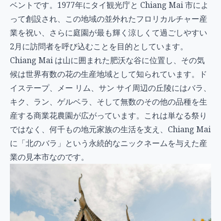
ベントです。1977年にタイ観光庁と Chiang Mai 市によ
って創設され、この地域の並外れたフロリカルチャー産
業を祝い、さらに庭園が最も輝く涼しくて過ごしやすい
2月に訪問者を呼び込むことを目的としています。
Chiang Mai は山に囲まれた肥沃な谷に位置し、その気
候は世界有数の花の生産地域として知られています。ド
イステープ、メー リム、サン サイ周辺の丘陵にはバラ、
キク、ラン、ゲルベラ、そして無数のその他の品種を生
産する商業花農園が広がっています。これは単なる祭り
ではなく、何千もの地元家族の生活を支え、Chiang Mai
に「北のバラ」という永続的なニックネームを与えた産
業の見本市なのです。