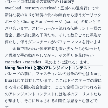
パレード自体は最高の意味での sensory
overload（sensory overload：五感への過負荷）です：
新鮮な花の香りが路傍の食べ物屋台から漂うガーリック
ポークと Chiang Mai ソーセージ（sai ua）の匂いと混
ざり合います。スピーカーから流れる伝統ランナー様の
音楽。親の肩に乗る子供たち。そして数分ごとに浮彫が
停止し、伴うダンスチームがパフォーマンスを行います
——金糸で縫われた伝統衣装を着た少女たちがゆったり
と優雅な手の動きをしながら、その周りを花びらが
cascades（cascades：滝のように流れる）ます。
Nong Bua Hat と花のアレンジメントコンテスト
パレードの前に、フェスティバルの競争の中心は Nong
Bua Hat で鼓動しています。ここはドイステープの麓に
ある湖と公園の複合施設で、ここで金曜日に行われる花
のアレンジメントコンテストには地域のフロリストたち
が集まり、そこに展示される創造性は息を呑むほどで
す。