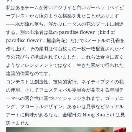
私はあるチームが青いアジサイと白いガーベラ（ベイビ
ーブレス）から滝のような構築を見たことがあります
——水が流れ落ち、浮かぶロータスの花のプールに到達
する。別の出場者は鳥の paradise flower（bird of
paradise flower：極楽鳥花）だけで2メートルの孔雀を
作り上げ、その尾羽は何百枚もの一枚一枚配置されたバ
ラの花びらで構成されていました。これらは食卓に置く
ようなアレンジメントではなく、生きた素材で行われた
建築的偉業なのです。
コンテストは創造性、技術的実行、ネイティブタイの花
の使用、そしてフェスティバル委員会が発表する年間テ
ーマへの適合性に基づいてジャッジされます。ガーデニ
ング、フローラルデザイン、あるいは見事なビジュアル
アートに興味があるなら、金曜日の Nong Bua Hat は見
逃せません。