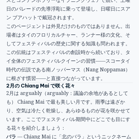
日のパレードの先導浮彫に乗って登場し、日曜日にスア
ン ブアハットで戴冠されます。
このページェントは外見だけのものではありません。出
場者はタイのフロリカルチャー、ランナー様の文化、そ
してフェスティバルの歴史に関する知識も問われます。
この伝統はフェスティバルの創設時から続いており、タ
イ全体のフェスティバルクイーンの習慣——スコータイ
時代の伝説である南ノッパーマス（Nang Noppamas）
に根ざす慣習——と直接つながっています。
2月の Chiang Mai で咲く花々
2月は arguably（arguably：議論の余地があるとして
も） Chiang Mai で最も美しい月です。雨季は遠ざか
り、空気は冷たく乾燥し、あらゆるものが花を咲かせて
います。ここでフェスティバル期間中にどこでも目にす
る花々を紹介しましょう：
バラ
— Chiang Mai に「北のバラ」というニックネーム