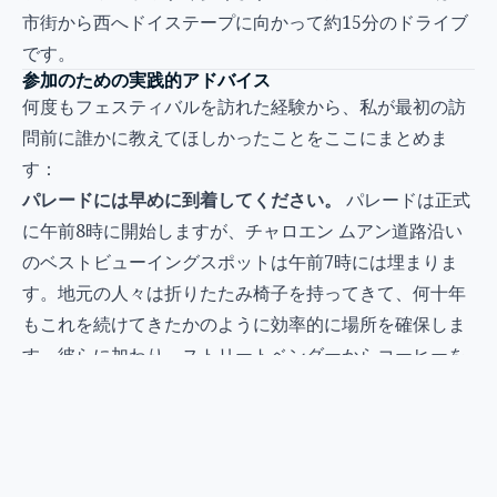
市街から西へドイステープに向かって約15分のドライブ
です。
参加のための実践的アドバイス
何度もフェスティバルを訪れた経験から、私が最初の訪
問前に誰かに教えてほしかったことをここにまとめま
す：
パレードには早めに到着してください。
パレードは正式
に午前8時に開始しますが、チャロエン ムアン道路沿い
のベストビューイングスポットは午前7時には埋まりま
す。地元の人々は折りたたみ椅子を持ってきて、何十年
もこれを続けてきたかのように効率的に場所を確保しま
す。彼らに加わり、ストリートベンダーからコーヒーを
買って、出発前に花の最終的な仕上げが施される浮彫を
見守りましょう。
パレードスポットを戦略的に選んでください。
ナワラー
ト橋とターペー道路との交差点の間のエリアが最もスペ