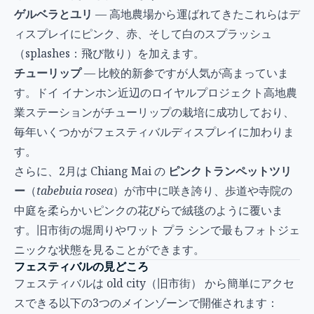
ゲルベラとユリ
— 高地農場から運ばれてきたこれらはデ
ィスプレイにピンク、赤、そして白のスプラッシュ
（splashes：飛び散り）を加えます。
チューリップ
— 比較的新参ですが人気が高まっていま
す。ドイ イナンホン近辺のロイヤルプロジェクト高地農
業ステーションがチューリップの栽培に成功しており、
毎年いくつかがフェスティバルディスプレイに加わりま
す。
さらに、2月は Chiang Mai の
ピンクトランペットツリ
ー
（
tabebuia rosea
）が市中に咲き誇り、歩道や寺院の
中庭を柔らかいピンクの花びらで絨毯のように覆いま
す。旧市街の堀周りやワット プラ シンで最もフォトジェ
ニックな状態を見ることができます。
フェスティバルの見どころ
フェスティバルは old city（旧市街） から簡単にアクセ
スできる以下の3つのメインゾーンで開催されます：