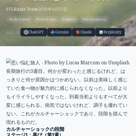
STLRAxis Team
2026年4月25日
#solo-travel
#travel-tips
#culture
#destinations
Ask AI:
ChatGPT
Gemini
Claude
Perplexity
長期旅行の3週目。何かが変わったと感じるけれど、は
っきりと何が原因かはつかめない。以前は美味しく感じ
ていた食べ物が魅力的に感じられなくなった。以前より
もイライラしやすくなった。到着当初よりもすべてが大
変に感じられる。病気ではないけれど、調子も優れてい
ない。これがカルチャーショックであり、段階を踏んで
現れるものだ。
カルチャーショックの段階
ステージ1：喜び（第1週）