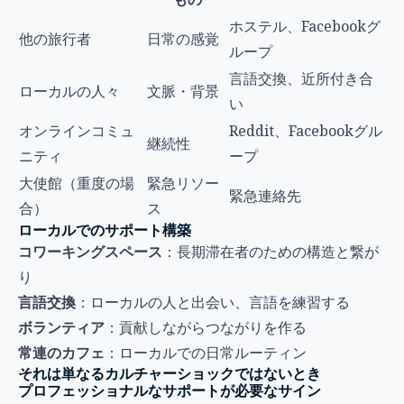
ホステル、Facebookグ
他の旅行者
日常の感覚
ループ
言語交換、近所付き合
ローカルの人々
文脈・背景
い
オンラインコミュ
Reddit、Facebookグル
継続性
ニティ
ープ
大使館（重度の場
緊急リソー
緊急連絡先
合）
ス
ローカルでのサポート構築
コワーキングスペース
：長期滞在者のための構造と繋が
り
言語交換
：ローカルの人と出会い、言語を練習する
ボランティア
：貢献しながらつながりを作る
常連のカフェ
：ローカルでの日常ルーティン
それは単なるカルチャーショックではないとき
プロフェッショナルなサポートが必要なサイン