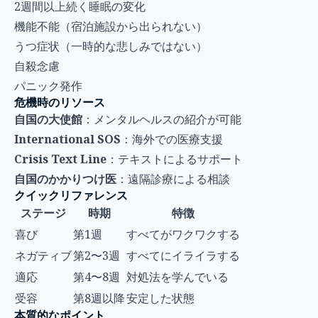
2週間以上続く睡眠の変化
機能不能（宿泊施設から出られない）
うつ症状（一時的な悲しみではない）
自殺念慮
パニック発作
危機時のリソース
自国の大使館
：メンタルヘルスの紹介が可能
International SOS
：海外での医療支援
Crisis Text Line
：テキストによるサポート
自国のかかりつけ医
：遠隔診療による相談
クイックリファレンス
ステージ
時期
特徴
喜び
第1週
すべてがワクワクする
ネガティブ
第2〜3週
すべてにイライラする
適応
第4〜8週
対処法を学んでいる
受容
第8週以降
安定した状態
本質的なポイント