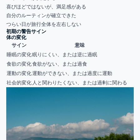
喜びほどではないが、満足感がある
自分のルーティンが確立できた
つらい日が旅行全体を左右しない
初期の警告サイン
体の変化
サイン
意味
睡眠の変化
眠りにくい、または逆に過眠
食欲の変化
食欲がない、または過食
運動の変化
運動ができない、または過度に運動
社会的変化
人と関わりたくない、または過剰に関わる