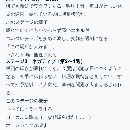
何でも新鮮でワクワクする。料理！音！毎日が新しい発
見の連続。疲れているのに興奮状態だ。
このステージの様子：
疲れているにもかかわらず高いエネルギー
ついついチップを多めに渡し、笑顔が過剰になる
「この場所が大好き！」
小さな不満は無視される
ステージ2：ネガティブ（第2〜4週）
最初の輝きが薄れてくる。今度は問題が目につくように
なる—相手に伝わらない、料理が期待ほど良くない、す
べてが予想以上に大変だ。些細な問題が大きく感じられ
る。
このステージの様子：
すべてにイライラする
ローカルに敵意（「なぜ彼らはただ…」）
ホームシックが増す