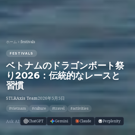
ホーム
festivals
FESTIVALS
ベトナムのドラゴンボート祭
り2026：伝統的なレースと
習慣
STLRAxis Team
2026年5月5日
#vietnam
#culture
#travel
#activities
Ask AI:
ChatGPT
Gemini
Claude
Perplexity