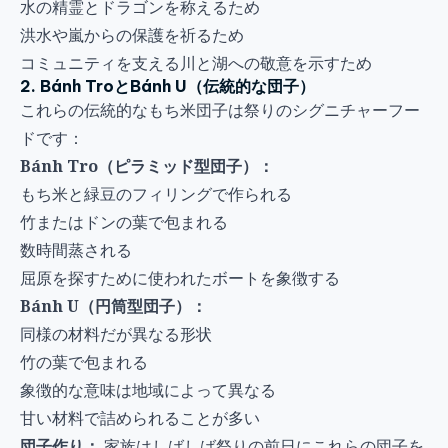
水の精霊とドラゴンを称えるため
洪水や嵐からの保護を祈るため
コミュニティを支える川と湖への敬意を示すため
2. Bánh TroとBánh U（伝統的な団子）
これらの伝統的なもち米団子は祭りのシグニチャーフー
ドです：
Bánh Tro（ピラミッド型団子）：
もち米と緑豆のフィリングで作られる
竹またはドンの葉で包まれる
数時間蒸される
屈原を探すために使われたボートを象徴する
Bánh U（円筒型団子）：
同様の材料だが異なる形状
竹の葉で包まれる
象徴的な意味は地域によって異なる
甘い材料で詰められることが多い
団子作り：
家族はしばしば祭りの前日にこれらの団子を