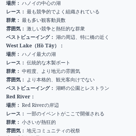
場所：
ハノイの中心の湖
レース：
最も競争的でよく組織されている
群衆：
最も多い観客動員数
雰囲気：
激しい競争と熱狂的な群衆
ベストビューイング：
湖の周辺、特に橋の近く
West Lake（Hồ Tây）：
場所：
ハノイ最大の湖
レース：
伝統的な木製ボート
群衆：
中程度、より地元の雰囲気
雰囲気：
より本格的、観光客向けでない
ベストビューイング：
湖畔の公園とレストラン
Red River：
場所：
Red Riverの岸辺
レース：
一部のイベントがここで開催される
群衆：
小さいが熱狂的
雰囲気：
地元コミュニティの祝祭