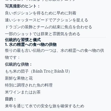
写真撮影のヒント：
良いポジションを得るために早めに到着
速いシャッタースピードでアクションを捉える
ドラゴンの装飾とチームの結束に焦点を合わせる
一部のショットでは群衆と雰囲気を含める
伝統的な習慣と儀式
1. 水の精霊への食べ物の供物
祭りの最も古い伝統の一つは、水の精霊への食べ物の供
物です：
伝統的な供物：
もち米の団子（Bánh TroとBánh U）
新鮮な果物と花
特別に調理された魚の料理
米ワインまたはお茶
目的：
来年を通じて水での安全な旅を確保するため