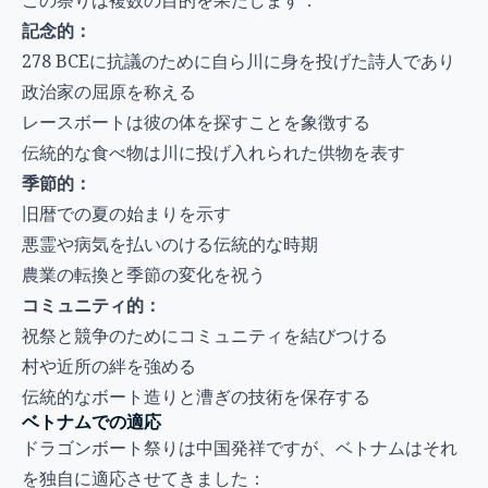
この祭りは複数の目的を果たします：
記念的：
278 BCEに抗議のために自ら川に身を投げた詩人であり
政治家の屈原を称える
レースボートは彼の体を探すことを象徴する
伝統的な食べ物は川に投げ入れられた供物を表す
季節的：
旧暦での夏の始まりを示す
悪霊や病気を払いのける伝統的な時期
農業の転換と季節の変化を祝う
コミュニティ的：
祝祭と競争のためにコミュニティを結びつける
村や近所の絆を強める
伝統的なボート造りと漕ぎの技術を保存する
ベトナムでの適応
ドラゴンボート祭りは中国発祥ですが、ベトナムはそれ
を独自に適応させてきました：