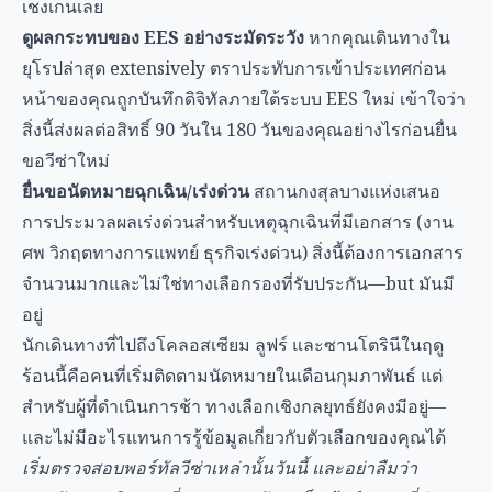
เชงเกนเลย
ดูผลกระทบของ EES อย่างระมัดระวัง
หากคุณเดินทางใน
ยุโรปล่าสุด extensively ตราประทับการเข้าประเทศก่อน
หน้าของคุณถูกบันทึกดิจิทัลภายใต้ระบบ EES ใหม่ เข้าใจว่า
สิ่งนี้ส่งผลต่อสิทธิ์ 90 วันใน 180 วันของคุณอย่างไรก่อนยื่น
ขอวีซ่าใหม่
ยื่นขอนัดหมายฉุกเฉิน/เร่งด่วน
สถานกงสุลบางแห่งเสนอ
การประมวลผลเร่งด่วนสำหรับเหตุฉุกเฉินที่มีเอกสาร (งาน
ศพ วิกฤตทางการแพทย์ ธุรกิจเร่งด่วน) สิ่งนี้ต้องการเอกสาร
จำนวนมากและไม่ใช่ทางเลือกรองที่รับประกัน—but มันมี
อยู่
นักเดินทางที่ไปถึงโคลอสเซียม ลูฟร์ และซานโตรินีในฤดู
ร้อนนี้คือคนที่เริ่มติดตามนัดหมายในเดือนกุมภาพันธ์ แต่
สำหรับผู้ที่ดำเนินการช้า ทางเลือกเชิงกลยุทธ์ยังคงมีอยู่—
และไม่มีอะไรแทนการรู้ข้อมูลเกี่ยวกับตัวเลือกของคุณได้
เริ่มตรวจสอบพอร์ทัลวีซ่าเหล่านั้นวันนี้ และอย่าลืมว่า