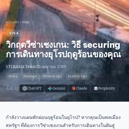
หน้าหลัก
visa
VISA
วิกฤตวีซ่าเชงเกน: วิธี securing
การเดินทางยุโรปฤดูร้อนของคุณ
STLRAxis Team
23 เมษายน 2569
#visa
#europe
#travel-tips
#safety-tips
Ask AI:
ChatGPT
Gemini
Claude
Perplexity
กำลังวางแผนพักผ่อนฤดูร้อนในยุโรป? หากคุณเป็นพลเมือง
สหรัฐฯ ที่ต้องการวีซ่าเชงเกนสำหรับการเดินทางในฝันสู่