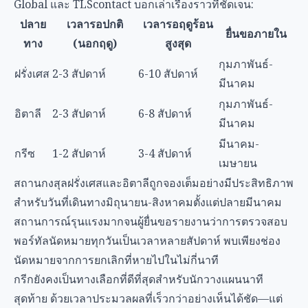
Global และ TLScontact บอกเล่าเรื่องราวที่ชัดเจน:
ปลาย
เวลารอปกติ
เวลารอฤดูร้อน
ยื่นขอภายใน
ทาง
(นอกฤดู)
สูงสุด
กุมภาพันธ์-
ฝรั่งเศส
2-3 สัปดาห์
6-10 สัปดาห์
มีนาคม
กุมภาพันธ์-
อิตาลี
2-3 สัปดาห์
6-8 สัปดาห์
มีนาคม
มีนาคม-
กรีซ
1-2 สัปดาห์
3-4 สัปดาห์
เมษายน
สถานกงสุลฝรั่งเศสและอิตาลีถูกจองเต็มอย่างมีประสิทธิภาพ
สำหรับวันที่เดินทางมิถุนายน-สิงหาคมตั้งแต่ปลายมีนาคม
สถานการณ์รุนแรงมากจนผู้ยื่นขอรายงานว่าการตรวจสอบ
พอร์ทัลนัดหมายทุกวันเป็นเวลาหลายสัปดาห์ พบเพียงช่อง
นัดหมายจากการยกเลิกที่หายไปในไม่กี่นาที
กรีกยังคงเป็นทางเลือกที่ดีที่สุดสำหรับนักวางแผนนาที
สุดท้าย ด้วยเวลาประมวลผลที่เร็วกว่าอย่างเห็นได้ชัด—แต่