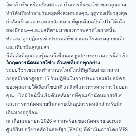
อิตาลี กรีซ หรือฝรั่งเศส เวลาในการยื่นขอวีซ่าของคุณอาจ
ทำให้หรือทำลายวันหยุดทั้งหมดของคุณ ฤดูท่องเที่ยวสูงสุด
กำลังสร้างเวลารอคอยนัดหมายที่ดูเหมือนเป็นไปไม่ได้เมื่อ
สองปีก่อน—และผลที่ตามมาของการพลาดโอกาสนั้น
ชัดเจน: ถูกปฏิเสธเข้าประเทศที่ชายแดน โรงแรมถูกยกเลิก
และเที่ยวบินสูญเปล่า
นี่คือสิ่งที่คุณต้องรู้ตอนนี้เพื่อนavigate กระบวนการนี้สำเร็จ
วิกฤตการนัดหมายวีซ่า: ตัวเลขที่บอกทุกอย่าง
ระบบวีซ่าเชงเกนทำงานบนไทม์ไลน์ที่ดูเรียบง่าย: สถาน
กงสุลมีเวลาสูงสุด 15 วันปฏิทินในการประมวลผลใบสมัคร
ของคุณภายใต้เงื่อนไขปกติ แต่สิ่งที่แนวทางทางการไม่บอก
คุณ—ไทม์ไลน์นั้นเริ่มต้นหลังจากที่คุณเข้านัดหมายจริงๆ
และการหานัดหมายนั้นกลายเป็นอุปสรรคหลักสำหรับนัก
เดินทางฤดูร้อน
ณ เดือนเมษายน 2026 ความพร้อมของนัดหมาย across
ศูนย์ยื่นขอวีซ่าหลักในสหรัฐฯ (VACs) ที่ดำเนินการโดย VFS