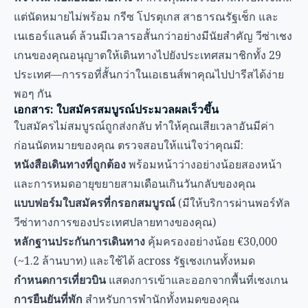
แต่นัดหมายไม่พร้อม กรีซ โปรตุเกส สาธารณรัฐเช็ก และ
เนเธอร์แลนด์ ล้วนมีเวลารอสั้นกว่าอย่างมีนัยสำคัญ วีซ่าเชง
เกนของคุณอนุญาตให้เดินทางไปยังประเทศสมาชิกทั้ง 29
ประเทศ—การรอที่สั้นกว่าในเอเธนส์พาคุณไปปารีสได้ง่าย
พอๆ กัน
เอกสาร: ใบสมัครสมบูรณ์ประมวลผลเร็วขึ้น
ใบสมัครไม่สมบูรณ์ถูกส่งกลับ ทำให้คุณเสียเวลาอันมีค่า
ก่อนนัดหมายของคุณ ตรวจสอบให้แน่ใจว่าคุณมี:
หนังสือเดินทางที่ถูกต้อง
พร้อมหน้าว่างอย่างน้อยสองหน้า
และการหมดอายุขยายสามเดือนเกินวันกลับของคุณ
แบบฟอร์มใบสมัครที่กรอกสมบูรณ์
(มีให้บริการผ่านพอร์ทัล
วีซ่าทางการของประเทศปลายทางของคุณ)
หลักฐานประกันการเดินทาง
คุ้มครองอย่างน้อย €30,000
(~1.2 ล้านบาท) และใช้ได้ across รัฐเชงเกนทั้งหมด
กำหนดการเที่ยวบิน
แสดงการเข้าและออกจากพื้นที่เชงเกน
การยืนยันที่พัก
สำหรับการพำนักทั้งหมดของคุณ