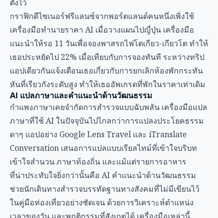
ตั้งไว้
กราฟิกดีไซเนอร์ฟรีแลนซ์จากพอร์ตแลนด์คนหนึ่งเพิ่งใช้
เครื่องมือทำนายราคา AI เมื่อวางแผนไปญี่ปุ่น เครื่องมือ
แนะนำให้รอ 11 วันเพื่อจองพาสรถไฟโตเกียว-เกียวโต ทำให้
เธอประหยัดไป 22% เมื่อเทียบกับการจองทันที ระหว่างทริป
แอปเดียวกันแจ้งเตือนเธอเกี่ยวกับการยกเลิกห้องพักกระทัน
หันที่เรียวกังระดับสูง ทำให้เธออัพเกรดที่พักในราคาเท่าเดิม
AI แปลภาษาและคำแนะนำด้านวัฒนธรรม
กำแพงภาษาเคยจำกัดการสำรวจแบบฉับพลัน เครื่องมือแปล
ภาษาที่ใช้ AI ในปัจจุบันไปไกลกว่าการแปลงประโยคธรรม
ดาๆ แอปอย่าง Google Lens Travel และ iTranslate
Conversation เสนอการแปลแบบเรียลไทม์ที่เข้าใจบริบท
เข้าใจสำนวน ภาษาท้องถิ่น และแม้แต่รายการอาหาร
ที่น่าประทับใจยิ่งกว่านั้นคือ AI คำแนะนำด้านวัฒนธรรม
ช่วยนักเดินทางสำรวจบรรทัดฐานทางสังคมที่ไม่มีเขียนไว้
ในคู่มือท่องเที่ยวอย่างชัดเจน ด้วยการวิเคราะห์ตำแหน่ง
เวลาของวัน และพฤติกรรมที่สังเกตได้ เครื่องมือเหล่านี้