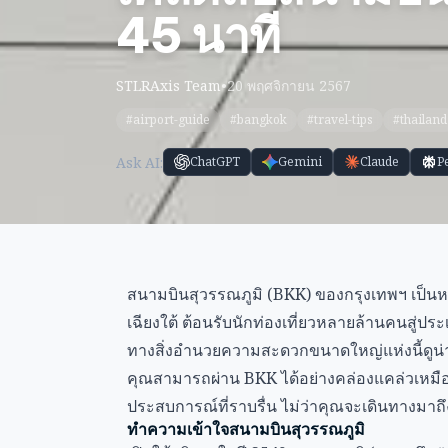
45 นาที
STLRAxis Team
•
20 พฤศจิกายน 2567
#airport-guide
#bangkok
#travel-tips
#thailand
Ask AI:
ChatGPT
Gemini
Claude
P
สนามบินสุวรรณภูมิ (BKK) ของกรุงเทพฯ เป็นหน
เฉียงใต้ ต้อนรับนักท่องเที่ยวหลายล้านคนสู
ทางสิ่งอำนวยความสะดวกขนาดใหญ่แห่งนี้ดูน่
คุณสามารถผ่าน BKK ได้อย่างคล่องแคล่วเหมือนน
ประสบการณ์ที่ราบรื่น ไม่ว่าคุณจะเดินทางมาถึง
ทำความเข้าใจสนามบินสุวรรณภูมิ