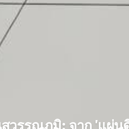
ุวรรณภูมิ: จาก 'แผ่นดิ