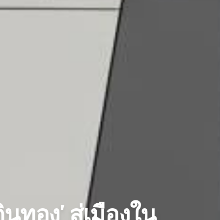
นทอง' สู่เมืองใน