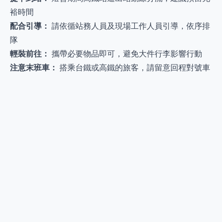
裕時間
配合引導：
請依循站務人員及現場工作人員引導，依序排
隊
輕裝前往：
攜帶必要物品即可，避免大件行李影響行動
注意末班車：
搭乘台鐵或高鐵的旅客，請留意回程對號車
次時間
拍攝紀錄：
停車後記得拍照記錄位置，賞燈結束後找車更
迅速
環保賞燈
嘉義縣府響應ESG及低碳旅遊理念，鼓勵民眾多利用大眾
運輸。燈會期間搭乘接駁車還有機會獲得限量乖乖餅乾，
以低碳方式輕鬆暢遊燈區。
結語
2026台灣燈會睽違8年重返嘉義，帶來超過600件燈藝作
品、超級瑪利歐聯名燈區、無人機燈光秀等精彩內容。搭
乘高鐵至嘉義站，轉乘免費接駁車僅需10分鐘即可抵達燈