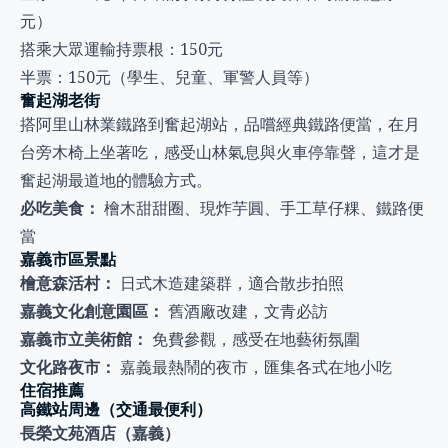
元）
搭乘大眾運輸持票根：150元
半票：150元（學生、兒童、軍警人員等）
奮起湖老街
搭阿里山林業鐵路到奮起湖站，品嚐經典鐵路便當，在月
台旁木椅上坐著吃，感受山林氣息與火車停靠聲，這才是
奮起湖最道地的體驗方式。
必吃美食：
檜木甜甜圈、現炸芋圓、手工草仔粿、鐵路便
當
嘉義市區景點
檜意森活村：
日式木造建築群，適合散步拍照
嘉義文化創意園區：
舊酒廠改建，文青必訪
嘉義市立美術館：
免費參觀，感受在地藝術氛圍
文化路夜市：
嘉義最熱鬧的夜市，匯集各式在地小吃
住宿推薦
高鐵站周邊（交通最便利）
長榮文苑酒店（嘉義）