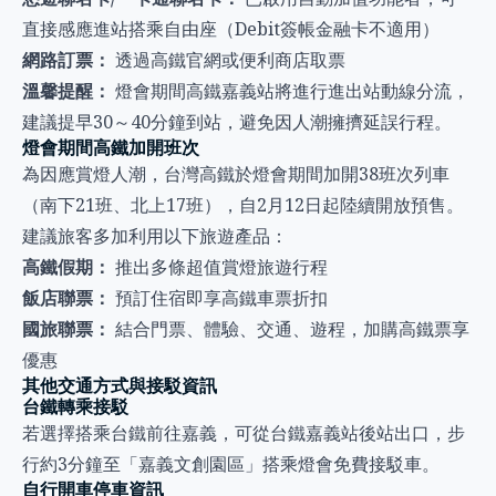
直接感應進站搭乘自由座（Debit簽帳金融卡不適用）
網路訂票：
透過高鐵官網或便利商店取票
溫馨提醒：
燈會期間高鐵嘉義站將進行進出站動線分流，
建議提早30～40分鐘到站，避免因人潮擁擠延誤行程。
燈會期間高鐵加開班次
為因應賞燈人潮，台灣高鐵於燈會期間加開38班次列車
（南下21班、北上17班），自2月12日起陸續開放預售。
建議旅客多加利用以下旅遊產品：
高鐵假期：
推出多條超值賞燈旅遊行程
飯店聯票：
預訂住宿即享高鐵車票折扣
國旅聯票：
結合門票、體驗、交通、遊程，加購高鐵票享
優惠
其他交通方式與接駁資訊
台鐵轉乘接駁
若選擇搭乘台鐵前往嘉義，可從台鐵嘉義站後站出口，步
行約3分鐘至「嘉義文創園區」搭乘燈會免費接駁車。
自行開車停車資訊