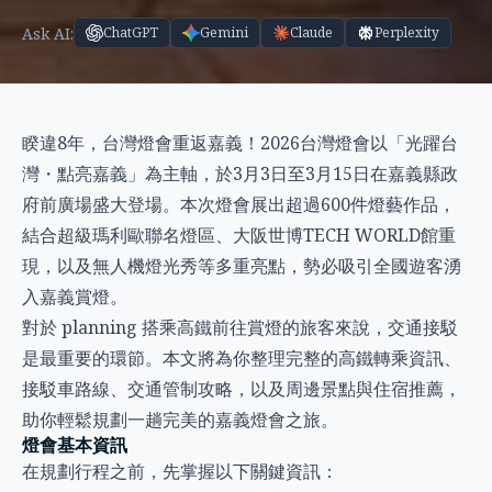
Ask AI:
ChatGPT
Gemini
Claude
Perplexity
睽違8年，台灣燈會重返嘉義！2026台灣燈會以「光躍台
灣・點亮嘉義」為主軸，於3月3日至3月15日在嘉義縣政
府前廣場盛大登場。本次燈會展出超過600件燈藝作品，
結合超級瑪利歐聯名燈區、大阪世博TECH WORLD館重
現，以及無人機燈光秀等多重亮點，勢必吸引全國遊客湧
入嘉義賞燈。
對於 planning 搭乘高鐵前往賞燈的旅客來說，交通接駁
是最重要的環節。本文將為你整理完整的高鐵轉乘資訊、
接駁車路線、交通管制攻略，以及周邊景點與住宿推薦，
助你輕鬆規劃一趟完美的嘉義燈會之旅。
燈會基本資訊
在規劃行程之前，先掌握以下關鍵資訊：