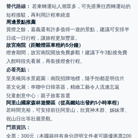
替代路線：
若東轉運站人潮眾多，可先搭乘往西轉運站的
短程接駁，再利用計程車繞道
周邊景點推薦
賞燈之餘，嘉義還有許多值得一遊的景點，建議可安排半
日或一日行程，讓旅程更加豐富。
故宮南院（距離燈區車程約5分鐘）
燈會期間，故宮南院開放免費參觀！建議下午3點後免費
入館時段先看展，再銜接燈會行程。
必看亮點：
至美橋與水景庭園：南院招牌地標，隨手拍都是明信片
茶文化展：串聯中日韓茶器，精緻工藝令人流連忘返
兒童創意中心：親子旅客首選
阿里山國家森林遊樂區（從高鐵站出發約1小時車程）
若時間充裕，可安排前往阿里山，欣賞神木群、姊妹潭、
祝山日出等壯麗景觀。
門票資訊：
全票：300元（本國籍持有身分證明文件者可購優惠票200