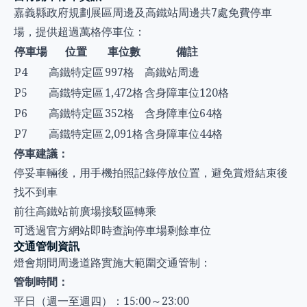
嘉義縣政府規劃展區周邊及高鐵站周邊共7處免費停車
場，提供超過萬格停車位：
停車場
位置
車位數
備註
P4
高鐵特定區
997格
高鐵站周邊
P5
高鐵特定區
1,472格
含身障車位120格
P6
高鐵特定區
352格
含身障車位64格
P7
高鐵特定區
2,091格
含身障車位44格
停車建議：
停妥車輛後，用手機拍照記錄停放位置，避免賞燈結束後
找不到車
前往高鐵站前廣場接駁區轉乘
可透過官方網站即時查詢停車場剩餘車位
交通管制資訊
燈會期間周邊道路實施大範圍交通管制：
管制時間：
平日（週一至週四）：15:00～23:00