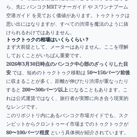
ら、先に
バンコクMRTマナーガイド
や
スワンナプーム
空港ガイド
を見ておく価値があります。トゥクトゥクは
思い出にはなりますが、すべての渋滞を魔法のように抜
けられるわけではありません。
トゥクトゥクの相場はいくらくらい？
まず大前提として、メーターはありません。ここを理解
しておくことがいちばん重要です。
2026年3月30日時点のバンコク中心部のざっくりした目
安
では、短めのトゥクトゥク移動は
50〜150バーツ前後
に収まることが多く、距離が伸びたり渋滞が重なったり
すると
200〜300バーツ以上
になることもあります。こ
れは公式運賃ではなく、旅行者が実際に向き合う現実的
なレンジです。
このリポジトリ内にあるバンコク市場ガイドでも、スク
ンビットからクロントゥーイ市場までのトゥクトゥクが
80〜100バーツ程度
という具体例が紹介されています。