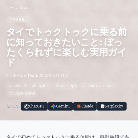
ホーム
travel
TRAVEL
タイでトゥクトゥクに乗る前
に知っておきたいこと: ぼっ
たくられずに楽しむ実用ガイ
ド
STLRAxis Team
2026年6月24日
#thailand
#bangkok
#travel-tips
#public-transport
#budget-travel
Ask AI:
ChatGPT
Gemini
Claude
Perplexity
タイで初めてトゥクトゥクに乗る体験は、移動手段であ