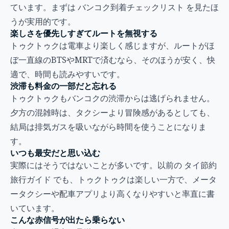
ています。まずは
バンコク到着チェックリスト
を見たほ
うが実用的です。
楽しさを優先しすぎてルートを無視する
トゥクトゥクは電車より楽しく感じますが、ルートがほ
ぼ一直線のBTSやMRTで済むなら、そのほうが安く、快
適で、時間も読みやすいです。
渋滞も料金の一部だと忘れる
トゥクトゥクもバンコクの渋滞からは逃げられません。
夕方の混雑時は、タクシーより冒険感があるとしても、
結局は排気ガスを吸いながら時間を使うことになりま
す。
いつも最安だと思い込む
実際にはそうではないことが多いです。以前の
タイ節約
旅行ガイド
でも、トゥクトゥクは楽しい一方で、メータ
ータクシーや配車アプリより高くなりやすいと率直に書
いています。
こんな赤信号が出たら乗らない