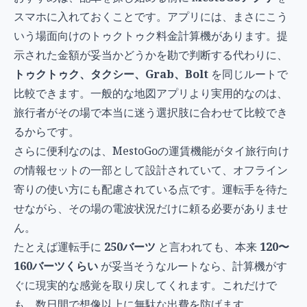
スマホに入れておくことです。アプリには、まさにこう
いう場面向けのトゥクトゥク料金計算機があります。提
示された金額が妥当かどうかを勘で判断する代わりに、
トゥクトゥク、タクシー、Grab、Bolt
を同じルートで
比較できます。一般的な地図アプリより実用的なのは、
旅行者がその場で本当に迷う選択肢に合わせて比較でき
るからです。
さらに便利なのは、MestoGoの運賃機能がタイ旅行向け
の情報セットの一部として設計されていて、オフライン
寄りの使い方にも配慮されている点です。運転手を待た
せながら、その場の電波状況だけに頼る必要がありませ
ん。
たとえば運転手に
250バーツ
と言われても、本来
120〜
160バーツくらい
が妥当そうなルートなら、計算機がす
ぐに現実的な感覚を取り戻してくれます。これだけで
も、数日間で想像以上に無駄な出費を防げます。