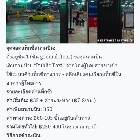
เดินตามป้าย “Public Taxi” จากโถงผู้โดยสารขาเข้า
ใช้ระบบคิวแท็กซี่ทางการ - หลีกเลี่ยงคนเรียกแท็กซี่ใน
อาคารผู้โดยสาร
รายละเอียดค่าแท็กซี่:
ค่าเริ่มต้น:
฿35 + ค่าระยะทาง (฿7-8/กม.)
ค่าเพิ่มสนามบิน:
฿50
ค่าทางด่วน:
฿60-105 ขึ้นอยู่กับเส้นทาง
รวมโดยทั่วไป:
฿250-400 ในช่วงเวลาปกติ
วิธีการชำระเงิน:
เงินสดเท่านั้นสำหรับแท็กซี่ส่วนใหญ่
แท็กซี่รุ่นใหม่บางคันรับ Grab/Line Pay
ถามเกี่ยวกับวิธีการชำระเงินก่อนออกเดินทาง
เคล็ดลับและคำเตือนเกี่ยวกับแท็กซี่
เพื่อให้ได้ราคาที่เป็นธรรม:
ยืนยันให้ใช้มิเตอร์:
พูดว่า “เปิดมิเตอร์ครับ/ค่ะ” ให้ชัดเจน
ปฏิเสธราคาเหมา:
คนขับอาจเสนอราคาตายตัว ฿500-700 -