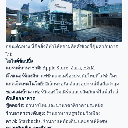
ไฮไลต์ช้อปปิ้ง
แบรนด์นานาชาติ:
Apple Store, Zara, H&M
ดีไซเนอร์ท้องถิ่น:
แฟชั่นและเครื่องประดับไทยที่ไม่ซ้ำใคร
แกดเจ็ตเทคโนโลยี:
อิเล็กทรอนิกส์และอุปกรณ์มือถือล่าสุด
ของแต่งบ้าน:
เฟอร์นิเจอร์โมเดิร์นและผลิตภัณฑ์ไลฟ์สไตล์
ตัวเลือกอาหาร
ฟู้ดคอร์ต:
อาหารไทยและนานาชาติราคาประหยัด
ร้านอาหารระดับสูง:
ร้านอาหารหรูพร้อมวิวเมือง
คาเฟ่:
Starbucks, ร้านกาแฟท้องถิ่น และคาเฟ่พิเศษ
ความบันเทิงและบริการ
SF Cinema:
โรงภาพยนตร์ทันสมัย
Kidzania:
ศูนย์ความบันเทิงสำหรับเด็ก
ศูนย์ข้อมูลนักท่องเที่ยว:
บริการท่องเที่ยวและแลกเปลี่ยนเงิน
ตรา
เคล็ดลับปฏิบัติสำหรับแต่ละวิธีการเดินทาง
เคล็ดลับเดินทาง Airport Rail Link + BTS
สำหรับนักเดินทางที่มีสัมภาระ: