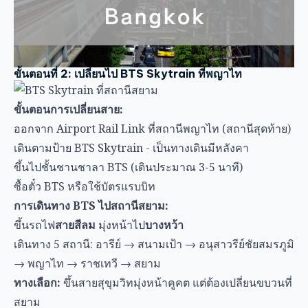
เดินตามป้าย BTS Skytrain - เป็นทางเดินมีหลังคา
ขึ้นไปชั้นชานชาลา BTS (เดินประมาณ 3-5 นาที)
ซื้อตั๋ว BTS หรือใช้บัตรแรบบิท
การเดินทาง BTS ไปสถานีสยาม:
ขึ้นรถไฟ
สายสีลม
มุ่งหน้าไป
บางหว้า
เดินทาง 5 สถานี: อารีย์ → สนามเป้า → อนุสาวรีย์ชัยสมรภูมิ
→ พญาไท → ราชเทวี → สยาม
ทางเลือก:
ขึ้นสายสุขุมวิทมุ่งหน้าคูคต แต่ต้องเปลี่ยนขบวนที่
สยาม
ค่าโดยสาร BTS:
พญาไทไปสยาม: ฿25-30 ขึ้นอยู่กับวิธีการชำระเงิน
ผู้ใช้บัตรแรบบิทได้รับส่วนลดเล็กน้อย
เวลาเดินทาง: ประมาณ 12 นาที
เดินสุดท้ายไปสยามดิสคัฟเวอรี่
จาก
สถานีสยาม BTS
ใช้ทางออก 2 เพื่อเข้าถึงสยามดิสคัฟเว
อรี่โดยตรง: