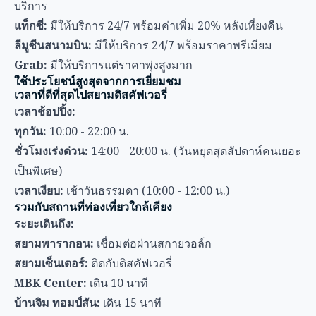
ชั่วโมงเร่งด่วน:
14:00 - 20:00 น. (วันหยุดสุดสัปดาห์คนเยอะ
เป็นพิเศษ)
เวลาเงียบ:
เช้าวันธรรมดา (10:00 - 12:00 น.)
รวมกับสถานที่ท่องเที่ยวใกล้เคียง
ระยะเดินถึง:
สยามพารากอน:
เชื่อมต่อผ่านสกายวอล์ก
สยามเซ็นเตอร์:
ติดกับดิสคัฟเวอรี่
MBK Center:
เดิน 10 นาที
บ้านจิม ทอมป์สัน:
เดิน 15 นาที
เข้าถึงได้โดย BTS:
ตลาดนัดจตุจักร:
15 นาทีโดย BTS (สถานีหมอชิต)
เทอร์มินัล 21:
5 นาทีโดย BTS (สถานีอโศก)
แพลทินัม แฟชั่น มอลล์:
10 นาทีโดย BTS (สถานีชิดลม)
คำแนะนำสุดท้าย
สำหรับนักเดินทางประหยัด
เลือก Airport Rail Link + BTS หากคุณ:
มีสัมภาระเบา (เป้หรือกระเป๋าเดินทางใบเล็กมีล้อ)