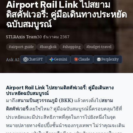
Ask AI:
ChatGPT
Gemini
Claude
Perplexity
Airport Rail Link ไปสยามดิสคัฟเวอรี่: คู่มือเดินทาง
ประหยัดฉบับสมบูรณ์
มาถึง
สนามบินสุวรรณภูมิ (BKK)
แล้วตรงดิ่งไป
สยาม
ดิสคัฟเวอรี่
เลยใช่ไหม? คู่มือฉบับสมบูรณ์นี้ครอบคลุมวิธีที่
ประหยัดและมีประสิทธิภาพที่สุดในการไปยังหนึ่งในจุด
หมายปลายทางช้อปปิ้งชั้นนำของกรุงเทพฯ ไม่ว่าคุณจะเดิน
ทางแบบกระเป๋าใบเดียวหรือมีกระเป๋าเดินทางหลายใบ เรา
จะแสดงวิธี navigating ระบบขนส่งสาธารณะกรุงเทพฯ
เหมือนคนท้องถิ่น
ภาพรวมอย่างรวดเร็ว: ตัวเลือกขนส่งใน glance
เวลา
วิธีการเดินทาง
ค่าใช้จ่าย
เดิน
เหมาะที่สุดสำหรับ
ทาง
Airport Rail
฿75
45-55
นักเดินทางประหยัด