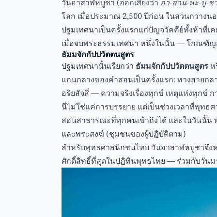
วันอาสาฬหบูชา (ออกเสียงว่า
อา-สาน-หะ-บู-ช
โลก เมื่อประมาณ 2,500 ปีก่อน ในสวนกวางนอกเ
ปฐมเทศนาเป็นครั้งแรกแก่ปัญจวัคคีย์ทั้งห้าท
เมื่อจบพระธรรมเทศนา หนึ่งในนั้น — โกณฑัญ
ธัมมจักกัปปวัตตนสูตร
ปฐมเทศนานั้นเรียกว่า
ธัมมจักกัปปวัตตนสูตร
ห
แกนกลางของคำสอนเป็นครั้งแรก: ทางสายกล
อริยสัจสี่ — ความจริงเรื่องทุกข์ เหตุแห่งทุกข์
นี่ไม่ใช่แค่การบรรยาย แต่เป็นช่วงเวลาที่พุ
สอนสาธารณะที่ทุกคนเข้าถึงได้ และในวันนั้น 
และพระสงฆ์ (ชุมชนของผู้ปฏิบัติตาม)
สำหรับพุทธศาสนิกชนไทย วันอาสาฬหบูชาจึงห
ศักดิ์สิทธิ์ที่สุดในปฏิทินพุทธไทย — ร่วมกับ
วันม