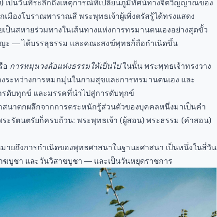
า
) เป็นวันที่ระลึกถึงเหตุการณ์ที่เปลี่ยนภูมิทัศน์ทางจิตวิญญาณของ
มืองโบราณพาราณสี พระพุทธเจ้าผู้เพิ่งตรัสรู้ได้ทรงแสดง
ี่เคยเป็นสหายร่วมทางในเส้นทางแห่งการทรมานตนเองอย่างสุดขั้ว
ญะ — ได้บรรลุธรรม และคณะสงฆ์พุทธก็ถือกำเนิดขึ้น
รือ
การหมุนวงล้อแห่งธรรมให้เป็นไป
ในนั้น พระพุทธเจ้าทรงวาง
างระหว่างการหมกมุ่นในกามสุขและการทรมานตนเอง และ
 การดับทุกข์ และมรรคที่นำไปสู่การดับทุกข์
ทธศาสนาตกผลึกจากการตระหนักรู้ส่วนตัวของบุคคลหนึ่งมาเป็นคำ
พระรัตนตรัยก็ครบถ้วน: พระพุทธเจ้า (ผู้สอน) พระธรรม (คำสอน)
มายถึงการกำเนิดของพุทธศาสนาในฐานะศาสนา เป็นหนึ่งในสี่วัน
าฆบูชา
และ
วันวิสาขบูชา
— และเป็นวันหยุดราชการ