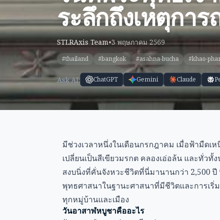
ระลึกถึงเหตุการณ
STLRAxis Team
•
3 พฤษภาคม 2569
#thailand
#bangkok
#asahna-bucha
#khao-pha
Ask AI:
ChatGPT
Gemini
Claude
P
มีช่วงเวลาหนึ่งในเดือนกรกฎาคม เมื่อฟ้ามืดเ
เปลี่ยนเป็นสีเขียวมรกต คลองเอ่อล้น และทั่ว
สงบนิ่งที่คั่นจังหวะชีวิตที่นี่มานานกว่า 2,5
พุทธศาสนาในฐานะศาสนาที่มีชีวิตและการเริ่ม
ทุกหมู่บ้านและเมือง
วันอาสาฬหบูชาคืออะไร