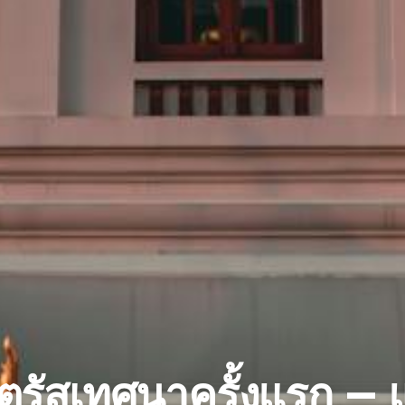
าตรัสเทศนาครั้งแรก — แ