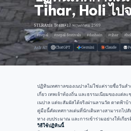
Tihar, Holi ไป
STLRAxis Team
•
17 พฤษภาคม 2569
#nepal
#nepal-festivals
#dashain
#tihar
#hol
Ask AI:
ChatGPT
Gemini
Claude
P
ปฏิทินเทศกาลของเนปาลไม่ใช่แค่รายชื่อวันสำคัญ
เกี่ยว เทพเจ้าท้องถิ่น และธรรมเนียมของแต่ละช
เนปาล แต่จะสัมผัสได้จริงผ่านลานวัด ดาดฟ้าบ้าน
คู่มือนี้คัดเทศกาลเด่นที่นักเดินทางสามารถไปสัม
ทาง งบประมาณ และการเข้าร่วมอย่างให้เกียรต
วิธีใช้ปฏิทินนี้