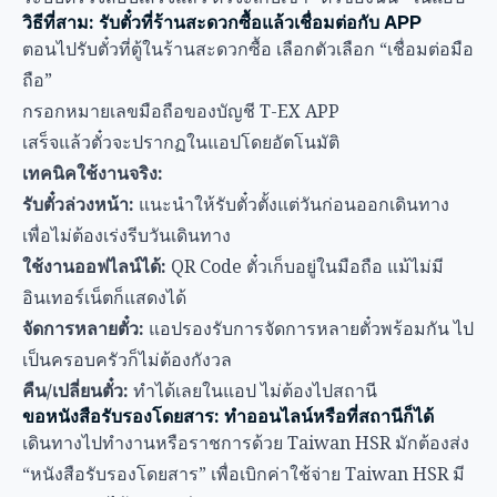
วิธีที่สาม: รับตั๋วที่ร้านสะดวกซื้อแล้วเชื่อมต่อกับ APP
ตอนไปรับตั๋วที่ตู้ในร้านสะดวกซื้อ เลือกตัวเลือก “เชื่อมต่อมือ
ถือ”
กรอกหมายเลขมือถือของบัญชี T-EX APP
เสร็จแล้วตั๋วจะปรากฏในแอปโดยอัตโนมัติ
เทคนิคใช้งานจริง:
รับตั๋วล่วงหน้า:
แนะนำให้รับตั๋วตั้งแต่วันก่อนออกเดินทาง
เพื่อไม่ต้องเร่งรีบวันเดินทาง
ใช้งานออฟไลน์ได้:
QR Code ตั๋วเก็บอยู่ในมือถือ แม้ไม่มี
อินเทอร์เน็ตก็แสดงได้
จัดการหลายตั๋ว:
แอปรองรับการจัดการหลายตั๋วพร้อมกัน ไป
เป็นครอบครัวก็ไม่ต้องกังวล
คืน/เปลี่ยนตั๋ว:
ทำได้เลยในแอป ไม่ต้องไปสถานี
ขอหนังสือรับรองโดยสาร: ทำออนไลน์หรือที่สถานีก็ได้
เดินทางไปทำงานหรือราชการด้วย Taiwan HSR มักต้องส่ง
“หนังสือรับรองโดยสาร” เพื่อเบิกค่าใช้จ่าย Taiwan HSR มี