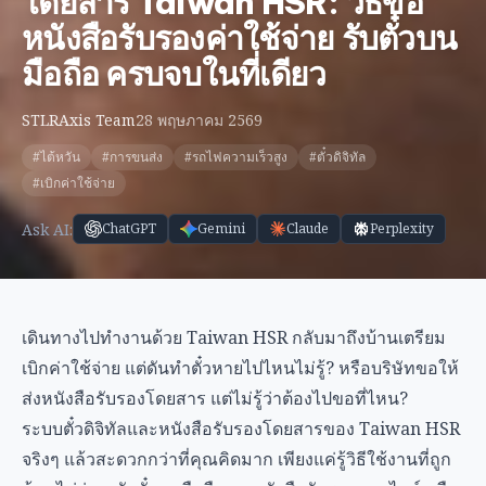
โดยสาร Taiwan HSR: วิธีขอ
หนังสือรับรองค่าใช้จ่าย รับตั๋วบน
มือถือ ครบจบในที่เดียว
STLRAxis Team
28 พฤษภาคม 2569
#ไต้หวัน
#การขนส่ง
#รถไฟความเร็วสูง
#ตั๋วดิจิทัล
#เบิกค่าใช้จ่าย
Ask AI:
ChatGPT
Gemini
Claude
Perplexity
เดินทางไปทำงานด้วย Taiwan HSR กลับมาถึงบ้านเตรียม
เบิกค่าใช้จ่าย แต่ดันทำตั๋วหายไปไหนไม่รู้? หรือบริษัทขอให้
ส่งหนังสือรับรองโดยสาร แต่ไม่รู้ว่าต้องไปขอที่ไหน?
ระบบตั๋วดิจิทัลและหนังสือรับรองโดยสารของ Taiwan HSR
จริงๆ แล้วสะดวกกว่าที่คุณคิดมาก เพียงแค่รู้วิธีใช้งานที่ถูก