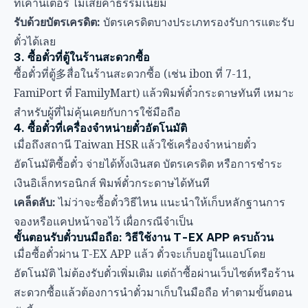
ที่เคาน์เตอร์ ไม่เสียค่าธรรมเนียม
รับด้วยบัตรเครดิต:
บัตรเครดิตบางประเภทรองรับการแตะรับ
ตั๋วได้เลย
3. ซื้อตั๋วที่ตู้ในร้านสะดวกซื้อ
ซื้อตั๋วที่ตู้多สื่อในร้านสะดวกซื้อ (เช่น ibon ที่ 7-11,
FamiPort ที่ FamilyMart) แล้วพิมพ์ตั๋วกระดาษทันที เหมาะ
สำหรับผู้ที่ไม่คุ้นเคยกับการใช้มือถือ
4. ซื้อตั๋วที่เครื่องจำหน่ายตั๋วอัตโนมัติ
เมื่อถึงสถานี Taiwan HSR แล้วใช้เครื่องจำหน่ายตั๋ว
อัตโนมัติซื้อตั๋ว จ่ายได้ทั้งเงินสด บัตรเครดิต หรือการชำระ
เงินอิเล็กทรอนิกส์ พิมพ์ตั๋วกระดาษได้ทันที
เคล็ดลับ:
ไม่ว่าจะซื้อตั๋ววิธีไหน แนะนำให้เก็บหลักฐานการ
จองหรือแคปหน้าจอไว้ เผื่อกรณีจำเป็น
ขั้นตอนรับตั๋วบนมือถือ: วิธีใช้งาน T-EX APP ครบถ้วน
เมื่อซื้อตั๋วผ่าน T-EX APP แล้ว ตั๋วจะเก็บอยู่ในแอปโดย
อัตโนมัติ ไม่ต้องรับตั๋วเพิ่มเติม แต่ถ้าซื้อผ่านเว็บไซต์หรือร้าน
สะดวกซื้อแล้วต้องการนำตั๋วมาเก็บในมือถือ ทำตามขั้นตอน