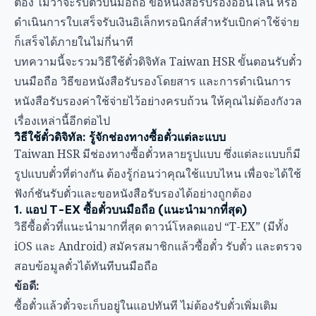
ต้อง ไม่ว่าจะรับตั๋วบนมือถือ ขอหนังสือรับรองออนไลน์ หรือ
ดำเนินการใบเสร็จรับเงินอิเล็กทรอนิกส์สำหรับเบิกค่าใช้จ่าย
ก็เสร็จได้ภายในไม่กี่นาที
บทความนี้จะรวมวิธีใช้ตั๋วดิจิทัล Taiwan HSR ขั้นตอนรับตั๋ว
บนมือถือ วิธีขอหนังสือรับรองโดยสาร และการดำเนินการ
หนังสือรับรองค่าใช้จ่ายไว้อย่างครบถ้วน ให้คุณไม่ต้องกังวล
เรื่องเหล่านี้อีกต่อไป
วิธีใช้ตั๋วดิจิทัล: รู้จักช่องทางซื้อตั๋วแต่ละแบบ
Taiwan HSR มีช่องทางซื้อตั๋วหลายรูปแบบ ซึ่งแต่ละแบบก็มี
รูปแบบตั๋วที่ต่างกัน ต้องรู้ก่อนว่าคุณใช้แบบไหน เพื่อจะได้ใช้
ฟังก์ชันรับตั๋วและขอหนังสือรับรองได้อย่างถูกต้อง
1. แอป T-EX ซื้อตั๋วบนมือถือ (แนะนำมากที่สุด)
วิธีซื้อตั๋วที่แนะนำมากที่สุด ดาวน์โหลดแอป “T-EX” (มีทั้ง
iOS และ Android) สมัครสมาชิกแล้วซื้อตั๋ว รับตั๋ว และตรวจ
สอบข้อมูลตั๋วได้ทันทีบนมือถือ
ข้อดี:
ซื้อตั๋วแล้วตั๋วจะเก็บอยู่ในแอปทันที ไม่ต้องรับตั๋วเพิ่มเติม