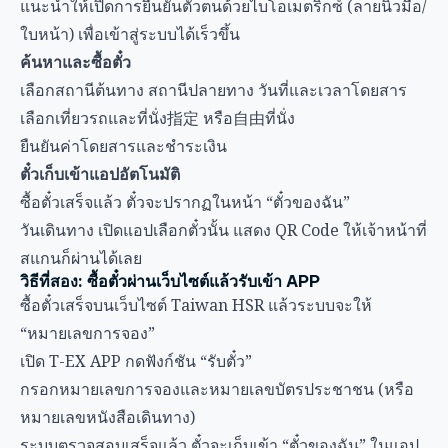
แนะนำให้เปิดการยืนยันตัวตนด้วยไบโอเมตริกซ์ (ลายนิ้วมือ/
ใบหน้า) เพื่อเข้าสู่ระบบได้เร็วขึ้น
ค้นหาและซื้อตั๋ว
เลือกสถานีต้นทาง สถานีปลายทาง วันที่และเวลาโดยสาร
เลือกเที่ยวรถและที่นั่ง指定 หรือ自由ที่นั่ง
ยืนยันค่าโดยสารและชำระเงิน
ตั๋วเก็บเข้าแอปอัตโนมัติ
ซื้อตั๋วเสร็จแล้ว ตั๋วจะปรากฏในหน้า “ตั๋วของฉัน”
วันเดินทาง เปิดแอปเลือกตั๋วนั้น แสดง QR Code ให้เจ้าหน้าที่
สแกนก็ผ่านได้เลย
วิธีที่สอง: ซื้อตั๋วผ่านเว็บไซต์แล้วรับเข้า APP
ซื้อตั๋วเสร็จบนเว็บไซต์ Taiwan HSR แล้วระบบจะให้
“หมายเลขการจอง”
เปิด T-EX APP กดฟังก์ชัน “รับตั๋ว”
กรอกหมายเลขการจองและหมายเลขบัตรประชาชน (หรือ
หมายเลขหนังสือเดินทาง)
ระบบตรวจสอบเสร็จแล้ว ตั๋วจะเก็บเข้า “ตั๋วของฉัน” ในแอป