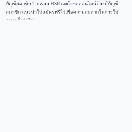
บัญชีสมาชิก Taiwan HSR แต่ถ้าขอออนไลน์ต้องมีบัญชี
สมาชิก แนะนำให้สมัครฟรีไว้เพื่อความสะดวกในการใช้
งานครั้งต่อไป
Q4: ใบกำกับภาษีหายทำอย่างไร?
ใบกำกับภาษีอิเล็กทรอนิกส์ถ้าเชื่อมต่อ载体ไว้แล้ว ไปตรวจ
สอบได้ที่เว็บไซต์ใบกำกับภาษีอิเล็กทรอนิกส์ของกระทรวง
การคลัง (
www.einvoice.nat.gov.tw
) ถ้าเป็นใบกำกับภาษี
กระดาษหาย ติดต่อลูกค้าสัมพันธ์ Taiwan HSR ให้ช่วยค้น
ประวัติการซื้อ แต่ไม่สามารถออกใบกำกับภาษีใหม่ได้
Q5: บริษัทขอ “รายละเอียดค่าเดินทาง” Taiwan HSR ออก
ให้ได้ไหม?
ได้ “หนังสือรับรองโดยสาร” ของ Taiwan HSR มีข้อมูลค่า
โดยสารและวันที่โดยสาร ซึ่งบริษัทส่วนใหญ่ยอมรับเป็นหลัก
ฐานเบิกค่าเดินทางได้ หากบริษัทมีแบบฟอร์มเฉพาะ แนะนำ
ให้สอบถามฝ่ายบัญชีของบริษัทก่อน
Q6: ใช้บัญชีคนอื่นรับตั๋วแทนได้ไหม?
ไม่ได้ ตั๋วดิจิทัลเชื่อมกับบัญชี ตอนรับตั๋วต้องใช้มือถือของผู้