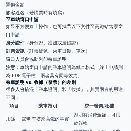
票價金額
旅客姓名（若購票時有填寫）
至車站窗口申請
如果不方便線上操作，也可攜帶以下文件至高鐵站售票窗
口申請：
身分證件
（身分證、護照或居留證）
訂票資訊
（訂票編號、乘車日期、車次）
窗口人員會協助列印乘車證明
注意
：車站窗口申請的乘車證明為紙本格式，線上申請則
為 PDF 電子檔，兩者具有同等效力。
乘車證明 vs. 收據（發票）的差別
很多人會搞混「乘車證明」和「收據」，其實兩者的用途
不同：
項目
乘車證明
統一發票/收據
證明有消費金額，可用
用途
證明有搭乘高鐵的事實
於報帳