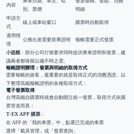
乘車日期、車次、站
發票號碼、金額、消費
內容
別、票價
明細
申請方
線上或車站窗口
購票時自動取得
式
適用情
公務出差需要搭乘證明
報帳需要正式發票
境
小提醒
：部分公司行號要求同時提供乘車證明和發票，建
議兩者都保留以備不時之需。
報帳證明辦理：發票與明細的取得方式
需要報帳的旅客，最重要的就是取得正式的消費憑證。以
下整理高鐵報帳證明的各種取得方式：
電子發票取得
台灣高鐵自購票時就會自動開立統一發票，取得方式依購
票管道而異：
T-EX APP 購票
：
在 APP 的「我的車票」中，點選已完成的車票
選擇「載具管理」或「發票查詢」