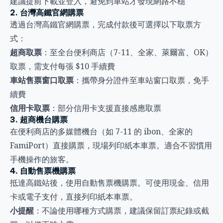
建議提前下載並登入，避免到車站才發現網路不穩
2. 台灣高鐵官網購票
透過
台灣高鐵官網
購票，完成付款後可選擇以下取票方
式：
超商取票
：至全台便利商店（7-11、全家、萊爾富、OK）
取票，需支付每張 $10 手續費
車站售票窗口取票
：攜帶身分證件至車站窗口取票，免手
續費
信用卡取票
：部分信用卡支援直接感應取票
3. 超商機台購票
在便利商店的多媒體機台（如 7-11 的 ibon、全家的
FamiPort）直接購票，現場列印紙本車票。適合不習慣用
手機操作的旅客。
4. 自動售票機購票
抵達高鐵站後，使用自動售票機購票。可使用現金、信用
卡或電子支付，直接列印紙本車票。
小提醒
：不論使用哪種方式購票，建議保留訂票紀錄或截