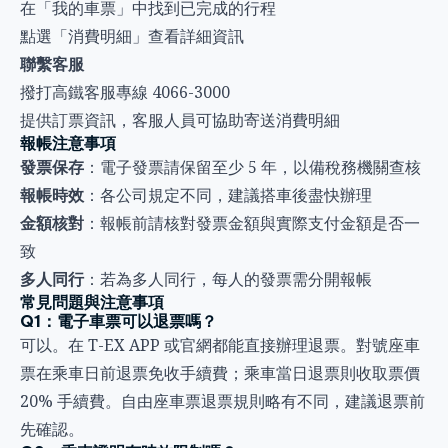
在「我的車票」中找到已完成的行程
點選「消費明細」查看詳細資訊
聯繫客服
撥打高鐵客服專線 4066-3000
提供訂票資訊，客服人員可協助寄送消費明細
報帳注意事項
發票保存
：電子發票請保留至少 5 年，以備稅務機關查核
報帳時效
：各公司規定不同，建議搭車後盡快辦理
金額核對
：報帳前請核對發票金額與實際支付金額是否一
致
多人同行
：若為多人同行，每人的發票需分開報帳
常見問題與注意事項
Q1：電子車票可以退票嗎？
可以。在 T-EX APP 或官網都能直接辦理退票。對號座車
票在乘車日前退票免收手續費；乘車當日退票則收取票價
20% 手續費。自由座車票退票規則略有不同，建議退票前
先確認。