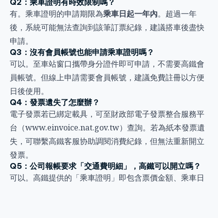
Q2：乘車證明有時效限制嗎？
有。乘車證明的申請期限為
乘車日起一年內
。超過一年
後，系統可能無法查詢到該筆訂票紀錄，建議搭車後盡快
申請。
Q3：沒有會員帳號也能申請乘車證明嗎？
可以。至車站窗口攜帶身分證件即可申請，不需要高鐵會
員帳號。但線上申請需要會員帳號，建議免費註冊以方便
日後使用。
Q4：發票遺失了怎麼辦？
電子發票若已綁定載具，可至財政部電子發票整合服務平
台（
www.einvoice.nat.gov.tw
）查詢。若為紙本發票遺
失，可聯繫高鐵客服协助調閱消費紀錄，但無法重新開立
發票。
Q5：公司報帳要求「交通費明細」，高鐵可以開立嗎？
可以。高鐵提供的「乘車證明」即包含票價金額、乘車日
期等資訊，多數公司可接受作為交通費報帳憑證。若公司
有特殊格式要求，建議先向公司財務部門確認。
Q6：可以用别人的帳號幫我取票嗎？