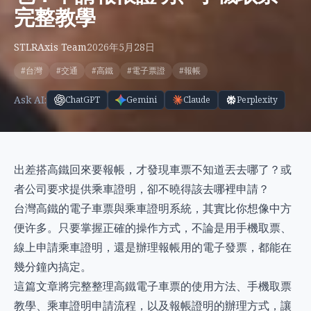
完整教學
STLRAxis Team
2026年5月28日
#台灣
#交通
#高鐵
#電子票證
#報帳
Ask AI:
ChatGPT
Gemini
Claude
Perplexity
出差搭高鐵回來要報帳，才發現車票不知道丟去哪了？或
者公司要求提供乘車證明，卻不曉得該去哪裡申請？
台灣高鐵的電子車票與乘車證明系統，其實比你想像中方
便许多。只要掌握正確的操作方式，不論是用手機取票、
線上申請乘車證明，還是辦理報帳用的電子發票，都能在
幾分鐘內搞定。
這篇文章將完整整理高鐵電子車票的使用方法、手機取票
教學、乘車證明申請流程，以及報帳證明的辦理方式，讓