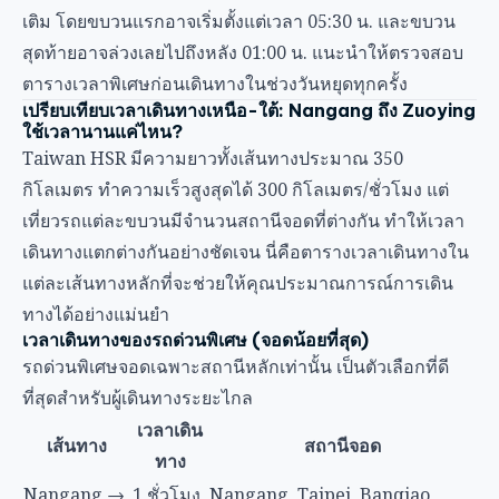
เติม โดยขบวนแรกอาจเริ่มตั้งแต่เวลา 05:30 น. และขบวน
สุดท้ายอาจล่วงเลยไปถึงหลัง 01:00 น. แนะนำให้ตรวจสอบ
ตารางเวลาพิเศษก่อนเดินทางในช่วงวันหยุดทุกครั้ง
เปรียบเทียบเวลาเดินทางเหนือ-ใต้: Nangang ถึง Zuoying
ใช้เวลานานแค่ไหน?
Taiwan HSR มีความยาวทั้งเส้นทางประมาณ 350
กิโลเมตร ทำความเร็วสูงสุดได้ 300 กิโลเมตร/ชั่วโมง แต่
เที่ยวรถแต่ละขบวนมีจำนวนสถานีจอดที่ต่างกัน ทำให้เวลา
เดินทางแตกต่างกันอย่างชัดเจน นี่คือตารางเวลาเดินทางใน
แต่ละเส้นทางหลักที่จะช่วยให้คุณประมาณการณ์การเดิน
ทางได้อย่างแม่นยำ
เวลาเดินทางของรถด่วนพิเศษ (จอดน้อยที่สุด)
รถด่วนพิเศษจอดเฉพาะสถานีหลักเท่านั้น เป็นตัวเลือกที่ดี
ที่สุดสำหรับผู้เดินทางระยะไกล
เวลาเดิน
เส้นทาง
สถานีจอด
ทาง
Nangang →
1 ชั่วโมง
Nangang, Taipei, Banqiao,