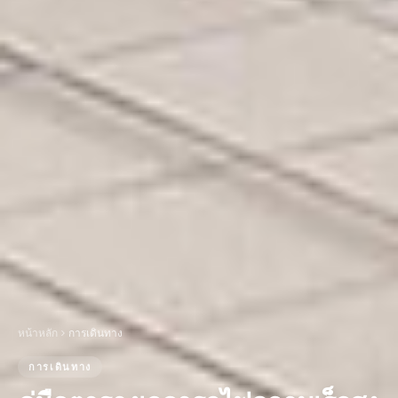
หน้าหลัก
การเดินทาง
การเดินทาง