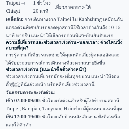
Taipei →
1 ชั่วโมง
เที่ยวภาคกลาง-ใต้
Chiayi
20 นาที
เคล็ดลับ:
การเดินทางจาก Taipei ไป Kaohsiung เหมือนกัน
แต่รถด่วนพิเศษกับรถจอดทุกสถานีใช้เวลาต่างกันถึง 10-15
นาที หากรีบ แนะนำให้เลือกรถด่วนพิเศษเป็นอันดับแรก
ความถี่เที่ยวรถและช่วงเวลาเร่งด่วน-นอกเวลา: ช่วงไหนนั่ง
สบายที่สุด?
การรู้ความถี่เที่ยวรถจะช่วยให้คุณหลีกเลี่ยงผู้คนแออัดและ
ได้รับประสบการณ์การเดินทางที่สะดวกสบายยิ่งขึ้น
ช่วงเวลาเร่งด่วน (แนะนำซื้อตั๋วล่วงหน้า)
ช่วงเวลาเร่งด่วนเที่ยวรถมักจะเต็มทุกขบวน แนะนำให้จอง
ตั๋ว指定ที่นั่งล่วงหน้า หรือหลีกเลี่ยงช่วงเวลานี้
วันธรรมดาระยะเร่งด่วน:
เช้า 07:00-09:00:
ชั่วโมงเร่งด่วนสำหรับผู้ไปทำงาน สถานี
Taipei, Banqiao, Taoyuan, Hsinchu มีผู้คนหนาแน่นที่สุด
เย็น 17:00-19:00:
ชั่วโมงกลับบ้านหลังเลิกงาน ทั้งทิศเหนือ
และใต้คึกคัก