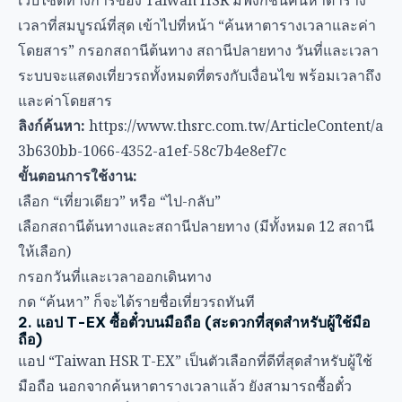
เว็บไซต์ทางการของ Taiwan HSR มีฟังก์ชันค้นหาตาราง
เวลาที่สมบูรณ์ที่สุด เข้าไปที่หน้า “ค้นหาตารางเวลาและค่า
โดยสาร” กรอกสถานีต้นทาง สถานีปลายทาง วันที่และเวลา
ระบบจะแสดงเที่ยวรถทั้งหมดที่ตรงกับเงื่อนไข พร้อมเวลาถึง
และค่าโดยสาร
ลิงก์ค้นหา:
https://www.thsrc.com.tw/ArticleContent/a
3b630bb-1066-4352-a1ef-58c7b4e8ef7c
ขั้นตอนการใช้งาน:
เลือก “เที่ยวเดียว” หรือ “ไป-กลับ”
เลือกสถานีต้นทางและสถานีปลายทาง (มีทั้งหมด 12 สถานี
ให้เลือก)
กรอกวันที่และเวลาออกเดินทาง
กด “ค้นหา” ก็จะได้รายชื่อเที่ยวรถทันที
2. แอป T-EX ซื้อตั๋วบนมือถือ (สะดวกที่สุดสำหรับผู้ใช้มือ
ถือ)
แอป “Taiwan HSR T-EX” เป็นตัวเลือกที่ดีที่สุดสำหรับผู้ใช้
มือถือ นอกจากค้นหาตารางเวลาแล้ว ยังสามารถซื้อตั๋ว