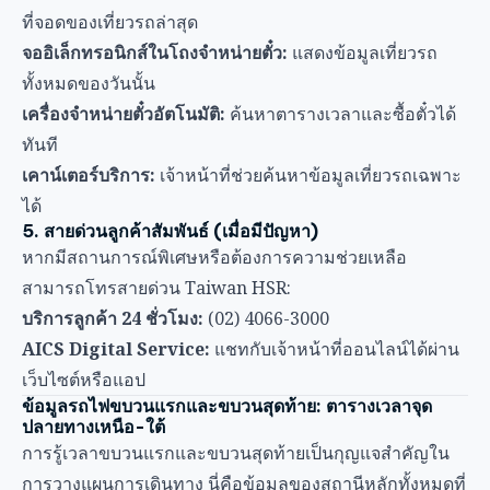
ที่จอดของเที่ยวรถล่าสุด
จออิเล็กทรอนิกส์ในโถงจำหน่ายตั๋ว:
แสดงข้อมูลเที่ยวรถ
ทั้งหมดของวันนั้น
เครื่องจำหน่ายตั๋วอัตโนมัติ:
ค้นหาตารางเวลาและซื้อตั๋วได้
ทันที
เคาน์เตอร์บริการ:
เจ้าหน้าที่ช่วยค้นหาข้อมูลเที่ยวรถเฉพาะ
ได้
5. สายด่วนลูกค้าสัมพันธ์ (เมื่อมีปัญหา)
หากมีสถานการณ์พิเศษหรือต้องการความช่วยเหลือ
สามารถโทรสายด่วน Taiwan HSR:
บริการลูกค้า 24 ชั่วโมง:
(02) 4066-3000
AICS Digital Service:
แชทกับเจ้าหน้าที่ออนไลน์ได้ผ่าน
เว็บไซต์หรือแอป
ข้อมูลรถไฟขบวนแรกและขบวนสุดท้าย: ตารางเวลาจุด
ปลายทางเหนือ-ใต้
การรู้เวลาขบวนแรกและขบวนสุดท้ายเป็นกุญแจสำคัญใน
การวางแผนการเดินทาง นี่คือข้อมูลของสถานีหลักทั้งหมดที่