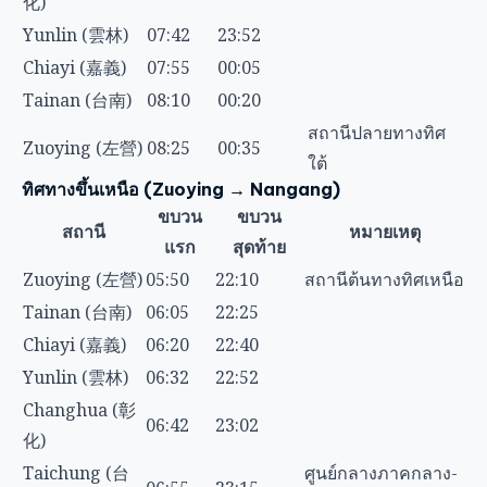
化)
Yunlin (雲林)
07:42
23:52
Chiayi (嘉義)
07:55
00:05
Tainan (台南)
08:10
00:20
สถานีปลายทางทิศ
Zuoying (左營)
08:25
00:35
ใต้
ทิศทางขึ้นเหนือ (Zuoying → Nangang)
ขบวน
ขบวน
สถานี
หมายเหตุ
แรก
สุดท้าย
Zuoying (左營)
05:50
22:10
สถานีต้นทางทิศเหนือ
Tainan (台南)
06:05
22:25
Chiayi (嘉義)
06:20
22:40
Yunlin (雲林)
06:32
22:52
Changhua (彰
06:42
23:02
化)
Taichung (台
ศูนย์กลางภาคกลาง-