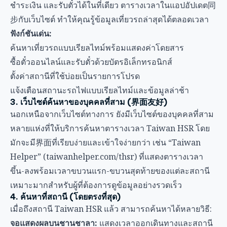
ชำระเงิน และรับตั๋วได้ในที่เดียว ตารางเวลาในแอปอัปเดต同
步กับเว็บไซต์ ทำให้คุณรู้ข้อมูลเที่ยวรถล่าสุดได้ตลอดเวลา
ฟังก์ชันเด่น:
ค้นหาเที่ยวรถแบบเรียลไทม์พร้อมแสดงค่าโดยสาร
ซื้อตั๋วออนไลน์และรับตั๋วด้วยบัตรอิเล็กทรอนิกส์
ตั้งค่าสถานีที่ใช้บ่อยเป็นรายการโปรด
แจ้งเตือนสถานะรถไฟแบบเรียลไทม์และข้อมูลล่าช้า
3. เว็บไซต์ค้นหาของบุคคลที่สาม (界面友好)
นอกเหนือจากเว็บไซต์ทางการ ยังมีเว็บไซต์ของบุคคลที่สาม
หลายแห่งที่ให้บริการค้นหาตารางเวลา Taiwan HSR โดย
มักจะมี界面ที่เรียบง่ายและเข้าใจง่ายกว่า เช่น “Taiwan
Helper” (taiwanhelper.com/thsr) ที่แสดงตารางเวลา
ขึ้น-ลงพร้อมเวลาขบวนแรก-ขบวนสุดท้ายของแต่ละสถานี
เหมาะมากสำหรับผู้ที่ต้องการดูข้อมูลอย่างรวดเร็ว
4. ค้นหาที่สถานี (โดยตรงที่สุด)
เมื่อถึงสถานี Taiwan HSR แล้ว สามารถค้นหาได้หลายวิธี:
จอแสดงผลบนชานชาลา:
แสดงเวลาออกเดินทางและสถานี