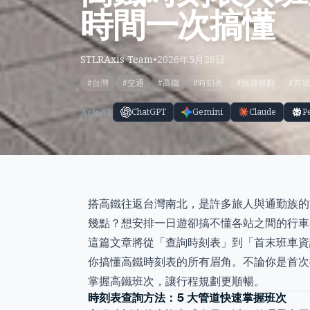
時間一次搞懂
STLRAxis Team
•
2026年5月28日
#台灣
#交通
#高鐵
#時刻表
#旅遊規劃
#首
Ask AI:
ChatGPT
Gemini
Claude
P
搭高鐵往返台灣南北，是許多旅人與通勤族的
幾點？想安排一日遊卻搞不懂各站之間的行車
這篇文章將從「查詢時刻表」到「首末班車資
你搞懂高鐵時刻表的所有眉角。不論你是首次
掌握高鐵班次，讓行程規劃更順暢。
時刻表查詢方法：5 大管道快速掌握班次