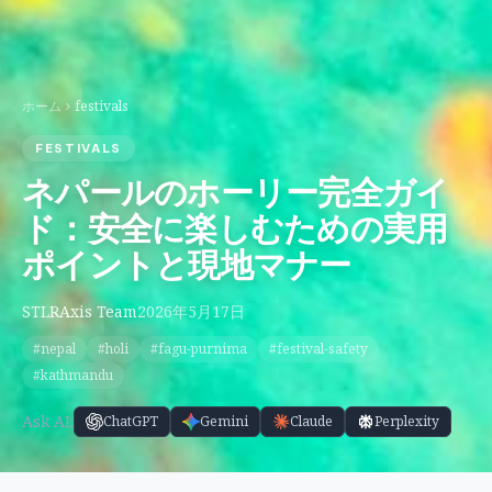
ホーム
festivals
FESTIVALS
ネパールのホーリー完全ガイ
ド：安全に楽しむための実用
ポイントと現地マナー
STLRAxis Team
2026年5月17日
#nepal
#holi
#fagu-purnima
#festival-safety
#kathmandu
Ask AI:
ChatGPT
Gemini
Claude
Perplexity