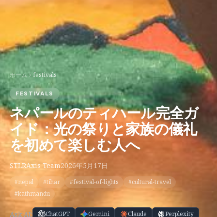
ホーム
festivals
FESTIVALS
ネパールのティハール完全ガ
イド：光の祭りと家族の儀礼
を初めて楽しむ人へ
STLRAxis Team
2026年5月17日
#nepal
#tihar
#festival-of-lights
#cultural-travel
#kathmandu
Ask AI:
ChatGPT
Gemini
Claude
Perplexity