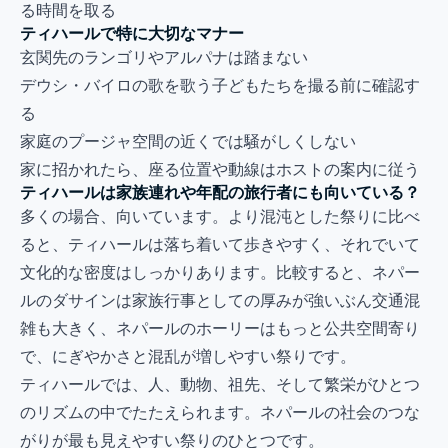
る時間を取る
ティハールで特に大切なマナー
玄関先のランゴリやアルパナは踏まない
デウシ・バイロの歌を歌う子どもたちを撮る前に確認す
る
家庭のプージャ空間の近くでは騒がしくしない
家に招かれたら、座る位置や動線はホストの案内に従う
ティハールは家族連れや年配の旅行者にも向いている？
多くの場合、向いています。より混沌とした祭りに比べ
ると、ティハールは落ち着いて歩きやすく、それでいて
文化的な密度はしっかりあります。比較すると、
ネパー
ルのダサイン
は家族行事としての厚みが強いぶん交通混
雑も大きく、
ネパールのホーリー
はもっと公共空間寄り
で、にぎやかさと混乱が増しやすい祭りです。
ティハールでは、人、動物、祖先、そして繁栄がひとつ
のリズムの中でたたえられます。ネパールの社会のつな
がりが最も見えやすい祭りのひとつです。