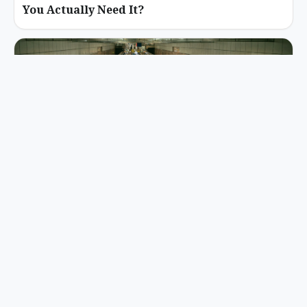
You Actually Need It?
Kuala Lumpur Metro Etiquette: The Rules
Tourists Miss Most
RM15 vs RM180: My Battle-Tested MRT Route
to KLIA Both Terminals