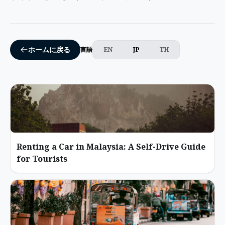
EN
JP
TH
ホームに戻る
言語
Renting a Car in Malaysia: A Self-Drive Guide
for Tourists