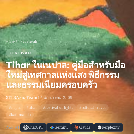
หน้าหลัก
festivals
FESTIVALS
Tihar ในเนปาล: คู่มือสำหรับมือ
ใหม่สู่เทศกาลแห่งแสง พิธีกรรม
และธรรมเนียมครอบครัว
STLRAxis Team
17 พฤษภาคม 2569
#nepal
#tihar
#festival-of-lights
#cultural-travel
#kathmandu
Ask AI:
ChatGPT
Gemini
Claude
Perplexity