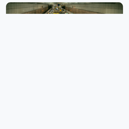
Kuala Lumpur Metro Etiquette: The Rules
Tourists Miss Most
RM15 vs RM180: My Battle-Tested MRT Route
to KLIA Both Terminals